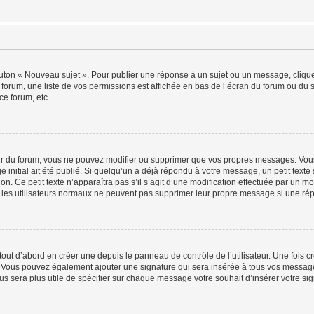
outon « Nouveau sujet ». Pour publier une réponse à un sujet ou un message, cliqu
 forum, une liste de vos permissions est affichée en bas de l’écran du forum ou du
ce forum, etc.
r du forum, vous ne pouvez modifier ou supprimer que vos propres messages. Vou
 initial ait été publié. Si quelqu’un a déjà répondu à votre message, un petit text
ion. Ce petit texte n’apparaîtra pas s’il s’agit d’une modification effectuée par un 
ue les utilisateurs normaux ne peuvent pas supprimer leur propre message si une ré
ut d’abord en créer une depuis le panneau de contrôle de l’utilisateur. Une fois c
ure. Vous pouvez également ajouter une signature qui sera insérée à tous vos mess
 vous sera plus utile de spécifier sur chaque message votre souhait d’insérer votre si