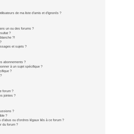
lisateurs de ma liste d’amis et d’ignorés ?
ans un ou des forums ?
sultat ?
blanche ?!
?
ssages et sujets ?
t les abonnements ?
onner à un sujet spécifique ?
ifique ?
 ?
ce forum ?
s jointes ?
cussions ?
ible ?
 d’abus ou d’ordres légaux liés à ce forum ?
r du forum ?