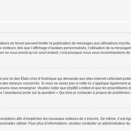
trateurs du forum peuvent limiter la publication de messages aux utilisateurs inscri
visiteurs, tels que l’affichage d’avatars personnalisés, l’utilisation de la messager
ription ne vous prend qu’un court instant, c’est pourquoi nous vous recommandons de l
t une loi des États-Unis d’Amérique qui demande aux sites internet collectant pot
 des mineurs concernés. Si vous ne savez pas si cette loi s’applique également au
 pourra vous renseigner. Veuillez noter que phpBB Limited et que les propriétaires
ue l’assistance porte sur la question « Qui dois-je contacter à propos de problèmes 
inscriptions afin d’empêcher les nouveaux visiteurs de s’inscrire. De même, il est é
s souhaitez utiliser. Pour plus d’informations, veuillez contacter un administrateur du