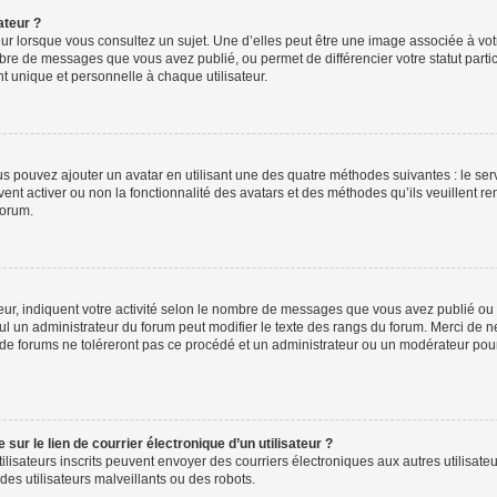
ateur ?
ur lorsque vous consultez un sujet. Une d’elles peut être une image associée à vo
mbre de messages que vous avez publié, ou permet de différencier votre statut parti
 unique et personnelle à chaque utilisateur.
ous pouvez ajouter un avatar en utilisant une des quatre méthodes suivantes : le serv
ent activer ou non la fonctionnalité des avatars et des méthodes qu’ils veuillent ren
forum.
ur, indiquent votre activité selon le nombre de messages que vous avez publié ou id
eul un administrateur du forum peut modifier le texte des rangs du forum. Merci de 
de forums ne toléreront pas ce procédé et un administrateur ou un modérateur pou
ur le lien de courrier électronique d’un utilisateur ?
s utilisateurs inscrits peuvent envoyer des courriers électroniques aux autres utili
es utilisateurs malveillants ou des robots.