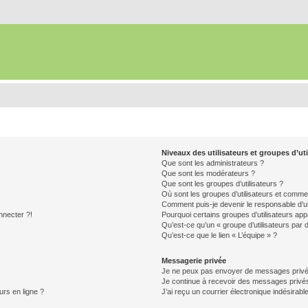
Niveaux des utilisateurs et groupes d’uti
Que sont les administrateurs ?
Que sont les modérateurs ?
Que sont les groupes d’utilisateurs ?
Où sont les groupes d’utilisateurs et commen
Comment puis-je devenir le responsable d’un
nnecter ?!
Pourquoi certains groupes d’utilisateurs app
Qu’est-ce qu’un « groupe d’utilisateurs par 
Qu’est-ce que le lien « L’équipe » ?
Messagerie privée
Je ne peux pas envoyer de messages privé
Je continue à recevoir des messages privés 
urs en ligne ?
J’ai reçu un courrier électronique indésirabl