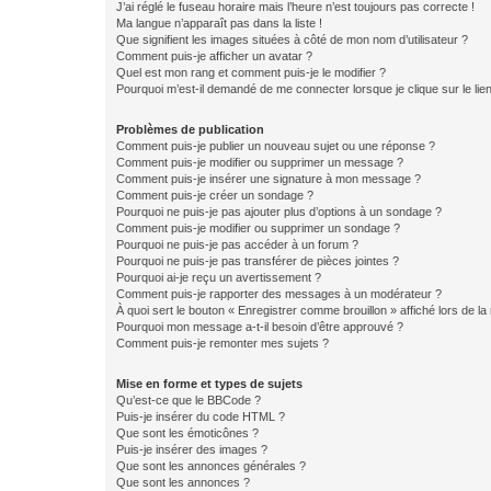
J’ai réglé le fuseau horaire mais l’heure n’est toujours pas correcte !
Ma langue n’apparaît pas dans la liste !
Que signifient les images situées à côté de mon nom d’utilisateur ?
Comment puis-je afficher un avatar ?
Quel est mon rang et comment puis-je le modifier ?
Pourquoi m’est-il demandé de me connecter lorsque je clique sur le lien 
Problèmes de publication
Comment puis-je publier un nouveau sujet ou une réponse ?
Comment puis-je modifier ou supprimer un message ?
Comment puis-je insérer une signature à mon message ?
Comment puis-je créer un sondage ?
Pourquoi ne puis-je pas ajouter plus d’options à un sondage ?
Comment puis-je modifier ou supprimer un sondage ?
Pourquoi ne puis-je pas accéder à un forum ?
Pourquoi ne puis-je pas transférer de pièces jointes ?
Pourquoi ai-je reçu un avertissement ?
Comment puis-je rapporter des messages à un modérateur ?
À quoi sert le bouton « Enregistrer comme brouillon » affiché lors de la 
Pourquoi mon message a-t-il besoin d’être approuvé ?
Comment puis-je remonter mes sujets ?
Mise en forme et types de sujets
Qu’est-ce que le BBCode ?
Puis-je insérer du code HTML ?
Que sont les émoticônes ?
Puis-je insérer des images ?
Que sont les annonces générales ?
Que sont les annonces ?