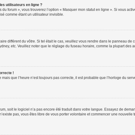
s utilisateurs en ligne ?
s du forum », vous trouverez l’option « Masquer mon statut en ligne ». Si vous activ
é comme étant un utilisateur invisible.
aire différent du vôtre. Si tel était le cas, veuillez vous rendre dans le panneau de co
ey, etc. Veuillez noter que le réglage du fuseau horaire, comme la plupart des autr
orrecte !
 mais que l’heure n’est toujours pas correcte, il est probable que l’horloge du serve
orum, soit le logiciel n’a pas encore été traduit dans votre langue. Essayez de deman
 n’existe pas, vous êtes libre de vous porter volontaire et commencer une nouvelle t