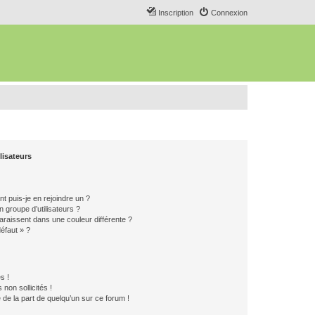
Inscription
Connexion
lisateurs
t puis-je en rejoindre un ?
 groupe d’utilisateurs ?
araissent dans une couleur différente ?
défaut » ?
s !
non sollicités !
e de la part de quelqu’un sur ce forum !