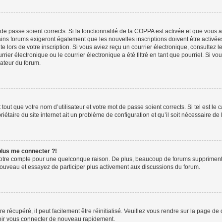
t de passe soient corrects. Si la fonctionnalité de la COPPA est activée et que vous 
ains forums exigeront également que les nouvelles inscriptions doivent être activée
te lors de votre inscription. Si vous aviez reçu un courrier électronique, consultez l
r électronique ou le courrier électronique a été filtré en tant que pourriel. Si vo
rateur du forum.
out que votre nom d’utilisateur et votre mot de passe soient corrects. Si tel est le
iétaire du site internet ait un problème de configuration et qu’il soit nécessaire de l
 plus me connecter ?!
votre compte pour une quelconque raison. De plus, beaucoup de forums suppriment pér
 nouveau et essayez de participer plus activement aux discussions du forum.
 récupéré, il peut facilement être réinitialisé. Veuillez vous rendre sur la page de
voir vous connecter de nouveau rapidement.