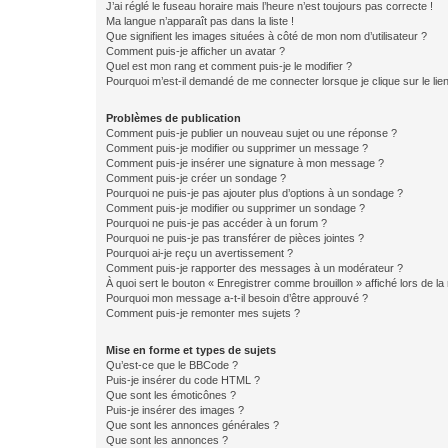
J’ai réglé le fuseau horaire mais l’heure n’est toujours pas correcte !
Ma langue n’apparaît pas dans la liste !
Que signifient les images situées à côté de mon nom d’utilisateur ?
Comment puis-je afficher un avatar ?
Quel est mon rang et comment puis-je le modifier ?
Pourquoi m’est-il demandé de me connecter lorsque je clique sur le lien 
Problèmes de publication
Comment puis-je publier un nouveau sujet ou une réponse ?
Comment puis-je modifier ou supprimer un message ?
Comment puis-je insérer une signature à mon message ?
Comment puis-je créer un sondage ?
Pourquoi ne puis-je pas ajouter plus d’options à un sondage ?
Comment puis-je modifier ou supprimer un sondage ?
Pourquoi ne puis-je pas accéder à un forum ?
Pourquoi ne puis-je pas transférer de pièces jointes ?
Pourquoi ai-je reçu un avertissement ?
Comment puis-je rapporter des messages à un modérateur ?
À quoi sert le bouton « Enregistrer comme brouillon » affiché lors de la 
Pourquoi mon message a-t-il besoin d’être approuvé ?
Comment puis-je remonter mes sujets ?
Mise en forme et types de sujets
Qu’est-ce que le BBCode ?
Puis-je insérer du code HTML ?
Que sont les émoticônes ?
Puis-je insérer des images ?
Que sont les annonces générales ?
Que sont les annonces ?