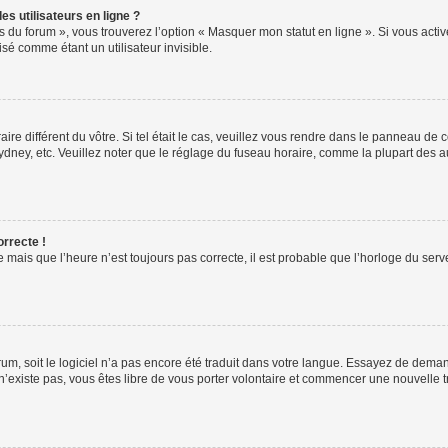
s utilisateurs en ligne ?
s du forum », vous trouverez l’option « Masquer mon statut en ligne ». Si vous activ
é comme étant un utilisateur invisible.
aire différent du vôtre. Si tel était le cas, veuillez vous rendre dans le panneau de co
ey, etc. Veuillez noter que le réglage du fuseau horaire, comme la plupart des autr
orrecte !
 mais que l’heure n’est toujours pas correcte, il est probable que l’horloge du serve
orum, soit le logiciel n’a pas encore été traduit dans votre langue. Essayez de deman
 n’existe pas, vous êtes libre de vous porter volontaire et commencer une nouvelle t