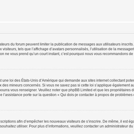
trateurs du forum peuvent limiter la publication de messages aux utilisateurs inscri
visiteurs, tels que l’affichage d’avatars personnalisés, l’utilisation de la messager
ription ne vous prend qu’un court instant, c’est pourquoi nous vous recommandons de l
t une loi des États-Unis d’Amérique qui demande aux sites internet collectant pot
 des mineurs concernés. Si vous ne savez pas si cette loi s’applique également au
 pourra vous renseigner. Veuillez noter que phpBB Limited et que les propriétaires
ue l’assistance porte sur la question « Qui dois-je contacter à propos de problèmes 
inscriptions afin d’empêcher les nouveaux visiteurs de s’inscrire. De même, il est é
s souhaitez utiliser. Pour plus d’informations, veuillez contacter un administrateur du