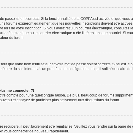
t de passe soient corrects. Si la fonctionnalité de la COPPA est activée et que vous 
ains forums exigeront également que les nouvelles inscriptions doivent être activée
te lors de votre inscription. Si vous aviez reçu un courrier électronique, consultez l
r électronique ou le courrier électronique a été filtré en tant que pourriel. Si vo
rateur du forum.
out que votre nom d’utilisateur et votre mot de passe soient corrects. Si tel est le
iétaire du site internet ait un problème de configuration et qu’il soit nécessaire de l
 plus me connecter ?!
votre compte pour une quelconque raison. De plus, beaucoup de forums suppriment pér
 nouveau et essayez de participer plus activement aux discussions du forum.
 récupéré, il peut facilement être réinitialisé. Veuillez vous rendre sur la page de
voir vous connecter de nouveau rapidement.