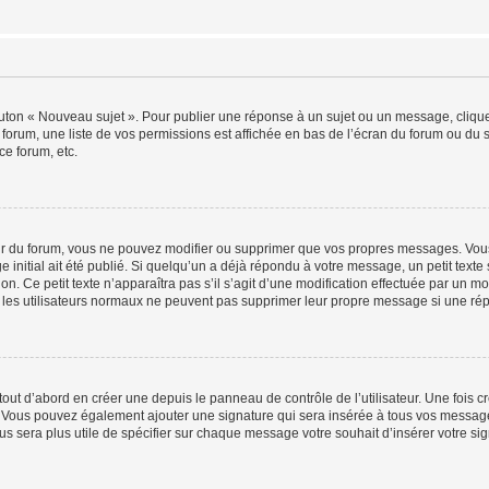
outon « Nouveau sujet ». Pour publier une réponse à un sujet ou un message, cliqu
 forum, une liste de vos permissions est affichée en bas de l’écran du forum ou du
ce forum, etc.
r du forum, vous ne pouvez modifier ou supprimer que vos propres messages. Vou
 initial ait été publié. Si quelqu’un a déjà répondu à votre message, un petit text
ion. Ce petit texte n’apparaîtra pas s’il s’agit d’une modification effectuée par un 
ue les utilisateurs normaux ne peuvent pas supprimer leur propre message si une ré
ut d’abord en créer une depuis le panneau de contrôle de l’utilisateur. Une fois c
ure. Vous pouvez également ajouter une signature qui sera insérée à tous vos mess
 vous sera plus utile de spécifier sur chaque message votre souhait d’insérer votre si