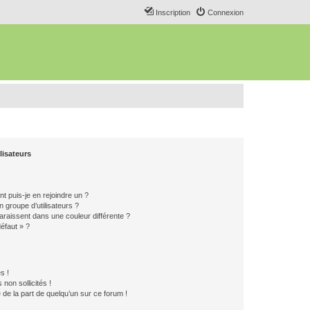
Inscription
Connexion
lisateurs
t puis-je en rejoindre un ?
 groupe d’utilisateurs ?
araissent dans une couleur différente ?
défaut » ?
s !
non sollicités !
e de la part de quelqu’un sur ce forum !