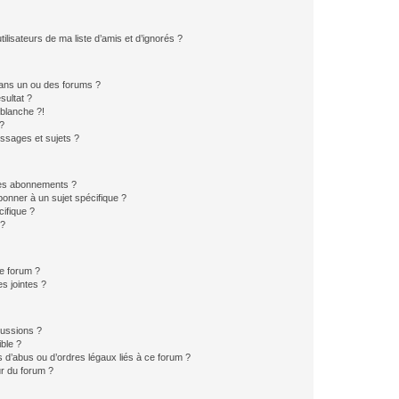
lisateurs de ma liste d’amis et d’ignorés ?
ans un ou des forums ?
sultat ?
blanche ?!
?
ssages et sujets ?
t les abonnements ?
onner à un sujet spécifique ?
ifique ?
 ?
ce forum ?
s jointes ?
cussions ?
ible ?
 d’abus ou d’ordres légaux liés à ce forum ?
r du forum ?