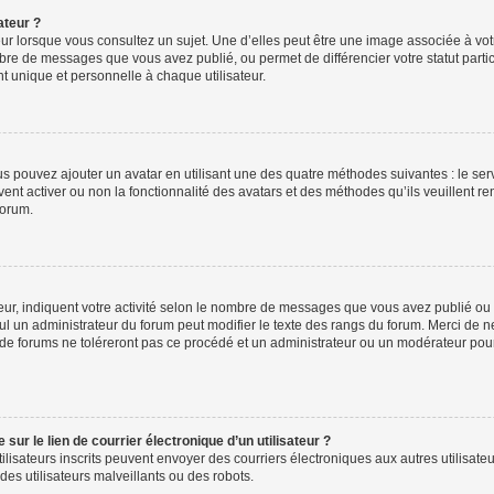
ateur ?
ur lorsque vous consultez un sujet. Une d’elles peut être une image associée à vo
mbre de messages que vous avez publié, ou permet de différencier votre statut parti
 unique et personnelle à chaque utilisateur.
ous pouvez ajouter un avatar en utilisant une des quatre méthodes suivantes : le serv
ent activer ou non la fonctionnalité des avatars et des méthodes qu’ils veuillent ren
forum.
ur, indiquent votre activité selon le nombre de messages que vous avez publié ou id
eul un administrateur du forum peut modifier le texte des rangs du forum. Merci de 
de forums ne toléreront pas ce procédé et un administrateur ou un modérateur pou
ur le lien de courrier électronique d’un utilisateur ?
s utilisateurs inscrits peuvent envoyer des courriers électroniques aux autres utili
es utilisateurs malveillants ou des robots.