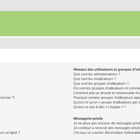
Niveaux des utilisateurs et groupes d’uti
Que sont les administrateurs ?
Que sont les modérateurs ?
Que sont les groupes d’utilisateurs ?
Où sont les groupes d’utilisateurs et commen
Comment puis-je devenir le responsable d’un
nnecter ?!
Pourquoi certains groupes d’utilisateurs app
Qu’est-ce qu’un « groupe d’utilisateurs par 
Qu’est-ce que le lien « L’équipe » ?
Messagerie privée
Je ne peux pas envoyer de messages privé
Je continue à recevoir des messages privés 
urs en ligne ?
J’ai reçu un courrier électronique indésirabl