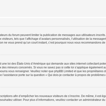
trateurs du forum peuvent limiter la publication de messages aux utilisateurs inscri
visiteurs, tels que l’affichage d’avatars personnalisés, l’utilisation de la messager
ription ne vous prend qu’un court instant, c’est pourquoi nous vous recommandons de l
t une loi des États-Unis d’Amérique qui demande aux sites internet collectant pot
 des mineurs concernés. Si vous ne savez pas si cette loi s’applique également au
 pourra vous renseigner. Veuillez noter que phpBB Limited et que les propriétaires
ue l’assistance porte sur la question « Qui dois-je contacter à propos de problèmes 
inscriptions afin d’empêcher les nouveaux visiteurs de s’inscrire. De même, il est é
s souhaitez utiliser. Pour plus d’informations, veuillez contacter un administrateur du