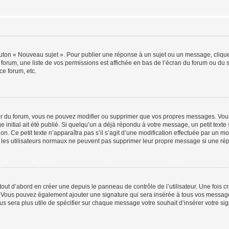
outon « Nouveau sujet ». Pour publier une réponse à un sujet ou un message, cliqu
 forum, une liste de vos permissions est affichée en bas de l’écran du forum ou du
ce forum, etc.
r du forum, vous ne pouvez modifier ou supprimer que vos propres messages. Vou
 initial ait été publié. Si quelqu’un a déjà répondu à votre message, un petit text
ion. Ce petit texte n’apparaîtra pas s’il s’agit d’une modification effectuée par un 
ue les utilisateurs normaux ne peuvent pas supprimer leur propre message si une ré
ut d’abord en créer une depuis le panneau de contrôle de l’utilisateur. Une fois c
ure. Vous pouvez également ajouter une signature qui sera insérée à tous vos mess
 vous sera plus utile de spécifier sur chaque message votre souhait d’insérer votre si