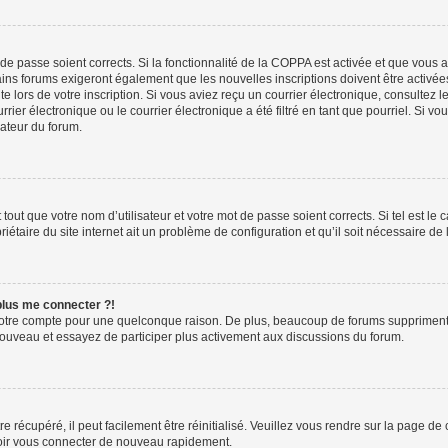
t de passe soient corrects. Si la fonctionnalité de la COPPA est activée et que vous 
ains forums exigeront également que les nouvelles inscriptions doivent être activée
te lors de votre inscription. Si vous aviez reçu un courrier électronique, consultez l
r électronique ou le courrier électronique a été filtré en tant que pourriel. Si vo
rateur du forum.
out que votre nom d’utilisateur et votre mot de passe soient corrects. Si tel est le
iétaire du site internet ait un problème de configuration et qu’il soit nécessaire de l
 plus me connecter ?!
votre compte pour une quelconque raison. De plus, beaucoup de forums suppriment pér
 nouveau et essayez de participer plus activement aux discussions du forum.
 récupéré, il peut facilement être réinitialisé. Veuillez vous rendre sur la page de
voir vous connecter de nouveau rapidement.