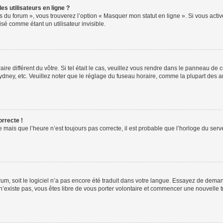
s utilisateurs en ligne ?
s du forum », vous trouverez l’option « Masquer mon statut en ligne ». Si vous activ
é comme étant un utilisateur invisible.
aire différent du vôtre. Si tel était le cas, veuillez vous rendre dans le panneau de co
ey, etc. Veuillez noter que le réglage du fuseau horaire, comme la plupart des autr
orrecte !
 mais que l’heure n’est toujours pas correcte, il est probable que l’horloge du serve
orum, soit le logiciel n’a pas encore été traduit dans votre langue. Essayez de deman
 n’existe pas, vous êtes libre de vous porter volontaire et commencer une nouvelle t