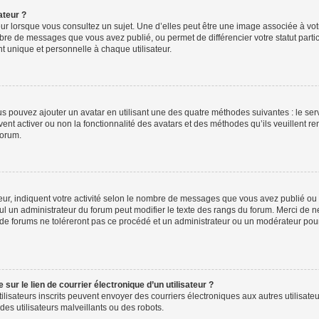
ateur ?
ur lorsque vous consultez un sujet. Une d’elles peut être une image associée à vo
mbre de messages que vous avez publié, ou permet de différencier votre statut parti
 unique et personnelle à chaque utilisateur.
ous pouvez ajouter un avatar en utilisant une des quatre méthodes suivantes : le serv
ent activer ou non la fonctionnalité des avatars et des méthodes qu’ils veuillent ren
forum.
ur, indiquent votre activité selon le nombre de messages que vous avez publié ou id
eul un administrateur du forum peut modifier le texte des rangs du forum. Merci de 
de forums ne toléreront pas ce procédé et un administrateur ou un modérateur pou
ur le lien de courrier électronique d’un utilisateur ?
s utilisateurs inscrits peuvent envoyer des courriers électroniques aux autres utili
es utilisateurs malveillants ou des robots.