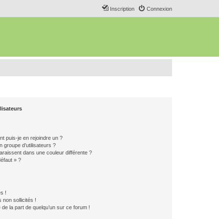
Inscription
Connexion
lisateurs
t puis-je en rejoindre un ?
 groupe d’utilisateurs ?
araissent dans une couleur différente ?
défaut » ?
s !
non sollicités !
e de la part de quelqu’un sur ce forum !