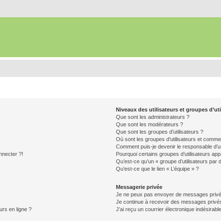
Niveaux des utilisateurs et groupes d’uti
Que sont les administrateurs ?
Que sont les modérateurs ?
Que sont les groupes d’utilisateurs ?
Où sont les groupes d’utilisateurs et commen
Comment puis-je devenir le responsable d’un
nnecter ?!
Pourquoi certains groupes d’utilisateurs app
Qu’est-ce qu’un « groupe d’utilisateurs par 
Qu’est-ce que le lien « L’équipe » ?
Messagerie privée
Je ne peux pas envoyer de messages privé
Je continue à recevoir des messages privés 
urs en ligne ?
J’ai reçu un courrier électronique indésirabl