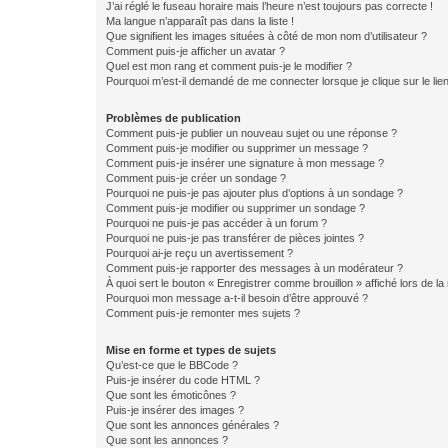
J’ai réglé le fuseau horaire mais l’heure n’est toujours pas correcte !
Ma langue n’apparaît pas dans la liste !
Que signifient les images situées à côté de mon nom d’utilisateur ?
Comment puis-je afficher un avatar ?
Quel est mon rang et comment puis-je le modifier ?
Pourquoi m’est-il demandé de me connecter lorsque je clique sur le lien 
Problèmes de publication
Comment puis-je publier un nouveau sujet ou une réponse ?
Comment puis-je modifier ou supprimer un message ?
Comment puis-je insérer une signature à mon message ?
Comment puis-je créer un sondage ?
Pourquoi ne puis-je pas ajouter plus d’options à un sondage ?
Comment puis-je modifier ou supprimer un sondage ?
Pourquoi ne puis-je pas accéder à un forum ?
Pourquoi ne puis-je pas transférer de pièces jointes ?
Pourquoi ai-je reçu un avertissement ?
Comment puis-je rapporter des messages à un modérateur ?
À quoi sert le bouton « Enregistrer comme brouillon » affiché lors de la 
Pourquoi mon message a-t-il besoin d’être approuvé ?
Comment puis-je remonter mes sujets ?
Mise en forme et types de sujets
Qu’est-ce que le BBCode ?
Puis-je insérer du code HTML ?
Que sont les émoticônes ?
Puis-je insérer des images ?
Que sont les annonces générales ?
Que sont les annonces ?