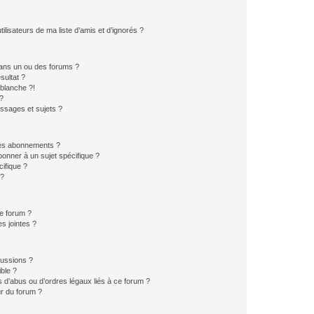
lisateurs de ma liste d’amis et d’ignorés ?
ans un ou des forums ?
sultat ?
blanche ?!
?
ssages et sujets ?
t les abonnements ?
onner à un sujet spécifique ?
ifique ?
 ?
ce forum ?
s jointes ?
cussions ?
ible ?
 d’abus ou d’ordres légaux liés à ce forum ?
r du forum ?