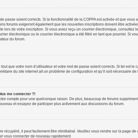
t de passe soient corrects. Si la fonctionnalité de la COPPA est activée et que vous 
ains forums exigeront également que les nouvelles inscriptions doivent être activée
te lors de votre inscription. Si vous aviez reçu un courrier électronique, consultez l
r électronique ou le courrier électronique a été filtré en tant que pourriel. Si vo
rateur du forum.
out que votre nom d’utilisateur et votre mot de passe soient corrects. Si tel est le
iétaire du site internet ait un problème de configuration et qu’il soit nécessaire de l
 plus me connecter ?!
votre compte pour une quelconque raison. De plus, beaucoup de forums suppriment pér
 nouveau et essayez de participer plus activement aux discussions du forum.
 récupéré, il peut facilement être réinitialisé. Veuillez vous rendre sur la page de
voir vous connecter de nouveau rapidement.