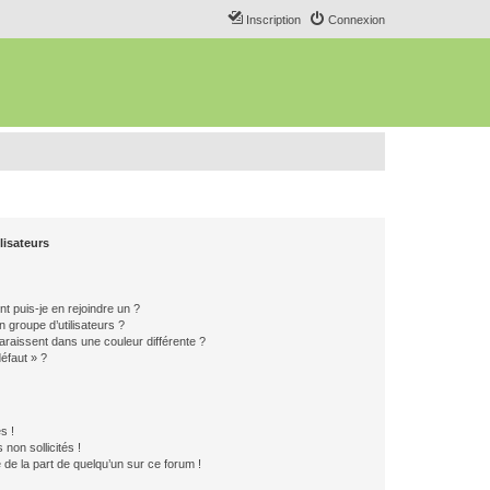
Inscription
Connexion
lisateurs
t puis-je en rejoindre un ?
 groupe d’utilisateurs ?
araissent dans une couleur différente ?
défaut » ?
s !
non sollicités !
e de la part de quelqu’un sur ce forum !