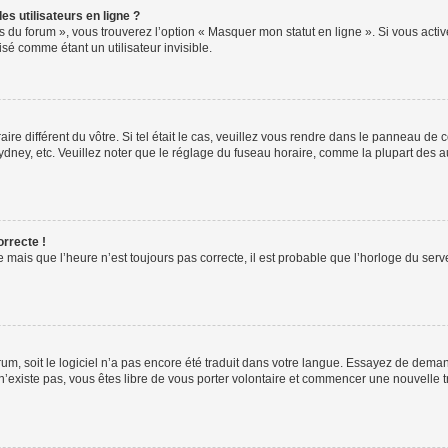
s utilisateurs en ligne ?
s du forum », vous trouverez l’option « Masquer mon statut en ligne ». Si vous activ
é comme étant un utilisateur invisible.
aire différent du vôtre. Si tel était le cas, veuillez vous rendre dans le panneau de co
ey, etc. Veuillez noter que le réglage du fuseau horaire, comme la plupart des autr
orrecte !
 mais que l’heure n’est toujours pas correcte, il est probable que l’horloge du serve
orum, soit le logiciel n’a pas encore été traduit dans votre langue. Essayez de deman
 n’existe pas, vous êtes libre de vous porter volontaire et commencer une nouvelle t