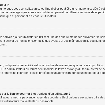
ateur ?
ur lorsque vous consultez un sujet. Une d’elles peut être une image associée à vo
mbre de messages que vous avez publié, ou permet de différencier votre statut parti
 unique et personnelle à chaque utilisateur.
ous pouvez ajouter un avatar en utilisant une des quatre méthodes suivantes : le serv
ent activer ou non la fonctionnalité des avatars et des méthodes qu’ils veuillent ren
forum.
ur, indiquent votre activité selon le nombre de messages que vous avez publié ou id
eul un administrateur du forum peut modifier le texte des rangs du forum. Merci de 
de forums ne toléreront pas ce procédé et un administrateur ou un modérateur pou
ur le lien de courrier électronique d’un utilisateur ?
s utilisateurs inscrits peuvent envoyer des courriers électroniques aux autres utili
es utilisateurs malveillants ou des robots.