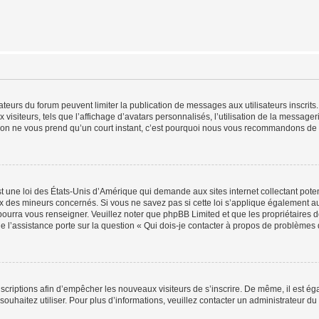
trateurs du forum peuvent limiter la publication de messages aux utilisateurs inscri
visiteurs, tels que l’affichage d’avatars personnalisés, l’utilisation de la messager
ription ne vous prend qu’un court instant, c’est pourquoi nous vous recommandons de l
t une loi des États-Unis d’Amérique qui demande aux sites internet collectant pot
 des mineurs concernés. Si vous ne savez pas si cette loi s’applique également au
 pourra vous renseigner. Veuillez noter que phpBB Limited et que les propriétaires
ue l’assistance porte sur la question « Qui dois-je contacter à propos de problèmes 
inscriptions afin d’empêcher les nouveaux visiteurs de s’inscrire. De même, il est é
s souhaitez utiliser. Pour plus d’informations, veuillez contacter un administrateur du