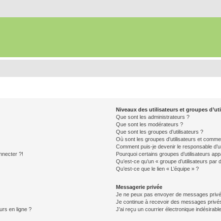
Niveaux des utilisateurs et groupes d’uti
Que sont les administrateurs ?
Que sont les modérateurs ?
Que sont les groupes d’utilisateurs ?
Où sont les groupes d’utilisateurs et commen
Comment puis-je devenir le responsable d’un
nnecter ?!
Pourquoi certains groupes d’utilisateurs app
Qu’est-ce qu’un « groupe d’utilisateurs par 
Qu’est-ce que le lien « L’équipe » ?
Messagerie privée
Je ne peux pas envoyer de messages privé
Je continue à recevoir des messages privés 
urs en ligne ?
J’ai reçu un courrier électronique indésirabl