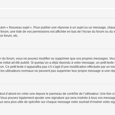
outon « Nouveau sujet ». Pour publier une réponse à un sujet ou un message, cliqu
 forum, une liste de vos permissions est affichée en bas de l’écran du forum ou du
ce forum, etc.
r du forum, vous ne pouvez modifier ou supprimer que vos propres messages. Vou
 initial ait été publié. Si quelqu’un a déjà répondu à votre message, un petit text
ion. Ce petit texte n’apparaîtra pas s’il s’agit d’une modification effectuée par un 
ue les utilisateurs normaux ne peuvent pas supprimer leur propre message si une ré
ut d’abord en créer une depuis le panneau de contrôle de l’utilisateur. Une fois c
ure. Vous pouvez également ajouter une signature qui sera insérée à tous vos mess
 vous sera plus utile de spécifier sur chaque message votre souhait d’insérer votre si