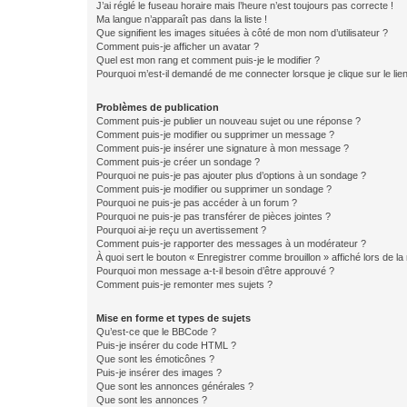
J’ai réglé le fuseau horaire mais l’heure n’est toujours pas correcte !
Ma langue n’apparaît pas dans la liste !
Que signifient les images situées à côté de mon nom d’utilisateur ?
Comment puis-je afficher un avatar ?
Quel est mon rang et comment puis-je le modifier ?
Pourquoi m’est-il demandé de me connecter lorsque je clique sur le lien 
Problèmes de publication
Comment puis-je publier un nouveau sujet ou une réponse ?
Comment puis-je modifier ou supprimer un message ?
Comment puis-je insérer une signature à mon message ?
Comment puis-je créer un sondage ?
Pourquoi ne puis-je pas ajouter plus d’options à un sondage ?
Comment puis-je modifier ou supprimer un sondage ?
Pourquoi ne puis-je pas accéder à un forum ?
Pourquoi ne puis-je pas transférer de pièces jointes ?
Pourquoi ai-je reçu un avertissement ?
Comment puis-je rapporter des messages à un modérateur ?
À quoi sert le bouton « Enregistrer comme brouillon » affiché lors de la 
Pourquoi mon message a-t-il besoin d’être approuvé ?
Comment puis-je remonter mes sujets ?
Mise en forme et types de sujets
Qu’est-ce que le BBCode ?
Puis-je insérer du code HTML ?
Que sont les émoticônes ?
Puis-je insérer des images ?
Que sont les annonces générales ?
Que sont les annonces ?