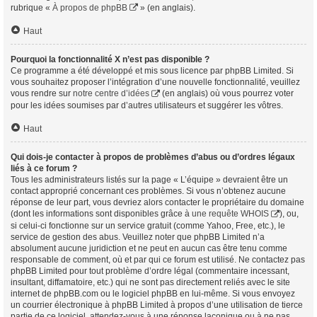
rubrique «
À propos de phpBB
» (en anglais).
Haut
Pourquoi la fonctionnalité X n’est pas disponible ?
Ce programme a été développé et mis sous licence par phpBB Limited. Si
vous souhaitez proposer l’intégration d’une nouvelle fonctionnalité, veuillez
vous rendre sur
notre centre d’idées
(en anglais) où vous pourrez voter
pour les idées soumises par d’autres utilisateurs et suggérer les vôtres.
Haut
Qui dois-je contacter à propos de problèmes d’abus ou d’ordres légaux
liés à ce forum ?
Tous les administrateurs listés sur la page « L’équipe » devraient être un
contact approprié concernant ces problèmes. Si vous n’obtenez aucune
réponse de leur part, vous devriez alors contacter le propriétaire du domaine
(dont les informations sont disponibles grâce à
une requête WHOIS
), ou,
si celui-ci fonctionne sur un service gratuit (comme Yahoo, Free, etc.), le
service de gestion des abus. Veuillez noter que phpBB Limited n’a
absolument aucune juridiction et ne peut en aucun cas être tenu comme
responsable de comment, où et par qui ce forum est utilisé. Ne contactez pas
phpBB Limited pour tout problème d’ordre légal (commentaire incessant,
insultant, diffamatoire, etc.) qui ne sont pas directement reliés avec le site
internet de phpBB.com ou le logiciel phpBB en lui-même. Si vous envoyez
un courrier électronique à phpBB Limited à propos d’une utilisation de tierce
partie de ce logiciel, attendez-vous à une réponse laconique ou à ne pas