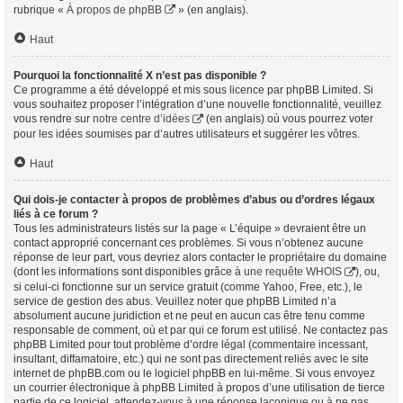
rubrique «
À propos de phpBB
» (en anglais).
Haut
Pourquoi la fonctionnalité X n’est pas disponible ?
Ce programme a été développé et mis sous licence par phpBB Limited. Si
vous souhaitez proposer l’intégration d’une nouvelle fonctionnalité, veuillez
vous rendre sur
notre centre d’idées
(en anglais) où vous pourrez voter
pour les idées soumises par d’autres utilisateurs et suggérer les vôtres.
Haut
Qui dois-je contacter à propos de problèmes d’abus ou d’ordres légaux
liés à ce forum ?
Tous les administrateurs listés sur la page « L’équipe » devraient être un
contact approprié concernant ces problèmes. Si vous n’obtenez aucune
réponse de leur part, vous devriez alors contacter le propriétaire du domaine
(dont les informations sont disponibles grâce à
une requête WHOIS
), ou,
si celui-ci fonctionne sur un service gratuit (comme Yahoo, Free, etc.), le
service de gestion des abus. Veuillez noter que phpBB Limited n’a
absolument aucune juridiction et ne peut en aucun cas être tenu comme
responsable de comment, où et par qui ce forum est utilisé. Ne contactez pas
phpBB Limited pour tout problème d’ordre légal (commentaire incessant,
insultant, diffamatoire, etc.) qui ne sont pas directement reliés avec le site
internet de phpBB.com ou le logiciel phpBB en lui-même. Si vous envoyez
un courrier électronique à phpBB Limited à propos d’une utilisation de tierce
partie de ce logiciel, attendez-vous à une réponse laconique ou à ne pas