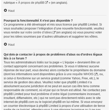
rubrique «
À propos de phpBB
» (en anglais).
Haut
Pourquoi la fonctionnalité X n’est pas disponible ?
Ce programme a été développé et mis sous licence par phpBB Limited. Si
vous souhaitez proposer l’intégration d’une nouvelle fonctionnalité, veuillez
vous rendre sur
notre centre d’idées
(en anglais) où vous pourrez voter
pour les idées soumises par d’autres utilisateurs et suggérer les vôtres.
Haut
Qui dois-je contacter à propos de problèmes d’abus ou d’ordres légaux
liés à ce forum ?
Tous les administrateurs listés sur la page « L’équipe » devraient être un
contact approprié concernant ces problèmes. Si vous n’obtenez aucune
réponse de leur part, vous devriez alors contacter le propriétaire du domaine
(dont les informations sont disponibles grâce à
une requête WHOIS
), ou,
si celui-ci fonctionne sur un service gratuit (comme Yahoo, Free, etc.), le
service de gestion des abus. Veuillez noter que phpBB Limited n’a
absolument aucune juridiction et ne peut en aucun cas être tenu comme
responsable de comment, où et par qui ce forum est utilisé. Ne contactez pas
phpBB Limited pour tout problème d’ordre légal (commentaire incessant,
insultant, diffamatoire, etc.) qui ne sont pas directement reliés avec le site
internet de phpBB.com ou le logiciel phpBB en lui-même. Si vous envoyez
un courrier électronique à phpBB Limited à propos d’une utilisation de tierce
partie de ce logiciel, attendez-vous à une réponse laconique ou à ne pas