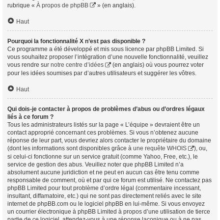
rubrique «
À propos de phpBB
» (en anglais).
Haut
Pourquoi la fonctionnalité X n’est pas disponible ?
Ce programme a été développé et mis sous licence par phpBB Limited. Si
vous souhaitez proposer l’intégration d’une nouvelle fonctionnalité, veuillez
vous rendre sur
notre centre d’idées
(en anglais) où vous pourrez voter
pour les idées soumises par d’autres utilisateurs et suggérer les vôtres.
Haut
Qui dois-je contacter à propos de problèmes d’abus ou d’ordres légaux
liés à ce forum ?
Tous les administrateurs listés sur la page « L’équipe » devraient être un
contact approprié concernant ces problèmes. Si vous n’obtenez aucune
réponse de leur part, vous devriez alors contacter le propriétaire du domaine
(dont les informations sont disponibles grâce à
une requête WHOIS
), ou,
si celui-ci fonctionne sur un service gratuit (comme Yahoo, Free, etc.), le
service de gestion des abus. Veuillez noter que phpBB Limited n’a
absolument aucune juridiction et ne peut en aucun cas être tenu comme
responsable de comment, où et par qui ce forum est utilisé. Ne contactez pas
phpBB Limited pour tout problème d’ordre légal (commentaire incessant,
insultant, diffamatoire, etc.) qui ne sont pas directement reliés avec le site
internet de phpBB.com ou le logiciel phpBB en lui-même. Si vous envoyez
un courrier électronique à phpBB Limited à propos d’une utilisation de tierce
partie de ce logiciel, attendez-vous à une réponse laconique ou à ne pas