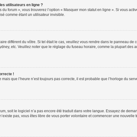
s utilisateurs en ligne ?
s du forum », vous trouverez l’option « Masquer mon statut en ligne ». Si vous activ
é comme étant un utilisateur invisible.
aire différent du vôtre. Si tel était le cas, veuillez vous rendre dans le panneau de co
ey, etc. Veuillez noter que le réglage du fuseau horaire, comme la plupart des autr
orrecte !
 mais que l’heure n’est toujours pas correcte, il est probable que l’horloge du serve
orum, soit le logiciel n’a pas encore été traduit dans votre langue. Essayez de deman
 n’existe pas, vous êtes libre de vous porter volontaire et commencer une nouvelle t