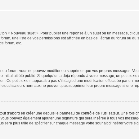
outon « Nouveau sujet ». Pour publier une réponse à un sujet ou un message, cliqu
 forum, une liste de vos permissions est affichée en bas de l’écran du forum ou du
ce forum, etc.
r du forum, vous ne pouvez modifier ou supprimer que vos propres messages. Vou
 initial ait été publié. Si quelqu’un a déjà répondu à votre message, un petit text
ion. Ce petit texte n’apparaîtra pas s’il s’agit d’une modification effectuée par un 
ue les utilisateurs normaux ne peuvent pas supprimer leur propre message si une ré
ut d’abord en créer une depuis le panneau de contrôle de l’utilisateur. Une fois c
ure. Vous pouvez également ajouter une signature qui sera insérée à tous vos mess
 vous sera plus utile de spécifier sur chaque message votre souhait d’insérer votre si