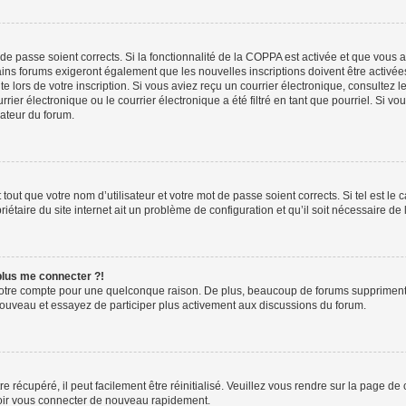
t de passe soient corrects. Si la fonctionnalité de la COPPA est activée et que vous 
ains forums exigeront également que les nouvelles inscriptions doivent être activée
te lors de votre inscription. Si vous aviez reçu un courrier électronique, consultez l
r électronique ou le courrier électronique a été filtré en tant que pourriel. Si vo
rateur du forum.
out que votre nom d’utilisateur et votre mot de passe soient corrects. Si tel est le
iétaire du site internet ait un problème de configuration et qu’il soit nécessaire de l
 plus me connecter ?!
votre compte pour une quelconque raison. De plus, beaucoup de forums suppriment pér
 nouveau et essayez de participer plus activement aux discussions du forum.
 récupéré, il peut facilement être réinitialisé. Veuillez vous rendre sur la page de
voir vous connecter de nouveau rapidement.