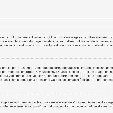
trateurs du forum peuvent limiter la publication de messages aux utilisateurs inscri
visiteurs, tels que l’affichage d’avatars personnalisés, l’utilisation de la messager
ription ne vous prend qu’un court instant, c’est pourquoi nous vous recommandons de l
t une loi des États-Unis d’Amérique qui demande aux sites internet collectant pot
 des mineurs concernés. Si vous ne savez pas si cette loi s’applique également au
 pourra vous renseigner. Veuillez noter que phpBB Limited et que les propriétaires
ue l’assistance porte sur la question « Qui dois-je contacter à propos de problèmes 
inscriptions afin d’empêcher les nouveaux visiteurs de s’inscrire. De même, il est é
s souhaitez utiliser. Pour plus d’informations, veuillez contacter un administrateur du