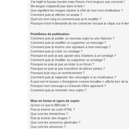
J’ai réglé le fuseau horaire mais l’heure n’est toujours pas correcte !
Ma langue n’apparaît pas dans la liste !
Que signifient les images situées à côté de mon nom d’utilisateur ?
Comment puis-je afficher un avatar ?
Quel est mon rang et comment puis-je le modifier ?
Pourquoi m’est-il demandé de me connecter lorsque je clique sur le lien 
Problèmes de publication
Comment puis-je publier un nouveau sujet ou une réponse ?
Comment puis-je modifier ou supprimer un message ?
Comment puis-je insérer une signature à mon message ?
Comment puis-je créer un sondage ?
Pourquoi ne puis-je pas ajouter plus d’options à un sondage ?
Comment puis-je modifier ou supprimer un sondage ?
Pourquoi ne puis-je pas accéder à un forum ?
Pourquoi ne puis-je pas transférer de pièces jointes ?
Pourquoi ai-je reçu un avertissement ?
Comment puis-je rapporter des messages à un modérateur ?
À quoi sert le bouton « Enregistrer comme brouillon » affiché lors de la 
Pourquoi mon message a-t-il besoin d’être approuvé ?
Comment puis-je remonter mes sujets ?
Mise en forme et types de sujets
Qu’est-ce que le BBCode ?
Puis-je insérer du code HTML ?
Que sont les émoticônes ?
Puis-je insérer des images ?
Que sont les annonces générales ?
Que sont les annonces ?