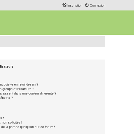
Inscription
Connexion
lisateurs
t puis-je en rejoindre un ?
 groupe d’utilisateurs ?
araissent dans une couleur différente ?
défaut » ?
s !
non sollicités !
e de la part de quelqu’un sur ce forum !