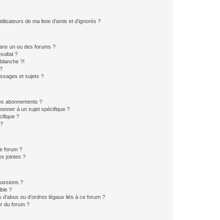
lisateurs de ma liste d’amis et d’ignorés ?
ans un ou des forums ?
sultat ?
blanche ?!
?
ssages et sujets ?
t les abonnements ?
onner à un sujet spécifique ?
ifique ?
 ?
ce forum ?
s jointes ?
cussions ?
ible ?
 d’abus ou d’ordres légaux liés à ce forum ?
r du forum ?