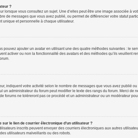
ateur ?
ur lorsque vous consultez un sujet. Une d’elles peut être une image associée à vo
mbre de messages que vous avez publié, ou permet de différencier votre statut parti
 unique et personnelle à chaque utilisateur.
ous pouvez ajouter un avatar en utilisant une des quatre méthodes suivantes : le serv
ent activer ou non la fonctionnalité des avatars et des méthodes qu’ils veuillent ren
forum.
ur, indiquent votre activité selon le nombre de messages que vous avez publié ou id
eul un administrateur du forum peut modifier le texte des rangs du forum. Merci de 
de forums ne toléreront pas ce procédé et un administrateur ou un modérateur pou
ur le lien de courrier électronique d’un utilisateur ?
s utilisateurs inscrits peuvent envoyer des courriers électroniques aux autres utili
es utilisateurs malveillants ou des robots.