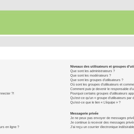
Niveaux des utilisateurs et groupes d’uti
Que sont les administrateurs ?
Que sont les modérateurs ?
Que sont les groupes d’utilisateurs ?
Où sont les groupes d’utilisateurs et commen
Comment puis-je devenir le responsable d’un
nnecter ?!
Pourquoi certains groupes d’utilisateurs app
Qu’est-ce qu’un « groupe d’utilisateurs par 
Qu’est-ce que le lien « L’équipe » ?
Messagerie privée
Je ne peux pas envoyer de messages privé
Je continue à recevoir des messages privés 
urs en ligne ?
J’ai reçu un courrier électronique indésirabl