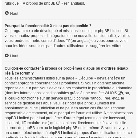
rubrique «
À propos de phpBB
» (en anglais).
Haut
Pourquoi la fonctionnalité X n’est pas disponible ?
Ce programme a été développé et mis sous licence par phpBB Limited. Si
vous souhaitez proposer l’intégration d’une nouvelle fonctionnalité, veuillez
vous rendre sur
notre centre d’idées
(en anglais) où vous pourrez voter
pour les idées soumises par d’autres utilisateurs et suggérer les vôtres.
Haut
Qui dois-je contacter à propos de problèmes d’abus ou d’ordres légaux
liés à ce forum ?
Tous les administrateurs listés sur la page « L’équipe » devraient être un
contact approprié concernant ces problèmes. Si vous n’obtenez aucune
réponse de leur part, vous devriez alors contacter le propriétaire du domaine
(dont les informations sont disponibles grâce à
une requête WHOIS
), ou,
si celui-ci fonctionne sur un service gratuit (comme Yahoo, Free, etc.), le
service de gestion des abus. Veuillez noter que phpBB Limited n’a
absolument aucune juridiction et ne peut en aucun cas être tenu comme
responsable de comment, où et par qui ce forum est utilisé. Ne contactez pas
phpBB Limited pour tout problème d’ordre légal (commentaire incessant,
insultant, diffamatoire, etc.) qui ne sont pas directement reliés avec le site
internet de phpBB.com ou le logiciel phpBB en lui-même. Si vous envoyez
un courrier électronique à phpBB Limited à propos d’une utilisation de tierce
partie de ce logiciel, attendez-vous à une réponse laconique ou à ne pas