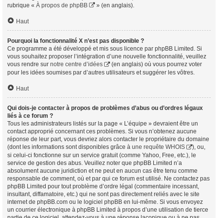
rubrique «
À propos de phpBB
» (en anglais).
Haut
Pourquoi la fonctionnalité X n’est pas disponible ?
Ce programme a été développé et mis sous licence par phpBB Limited. Si
vous souhaitez proposer l’intégration d’une nouvelle fonctionnalité, veuillez
vous rendre sur
notre centre d’idées
(en anglais) où vous pourrez voter
pour les idées soumises par d’autres utilisateurs et suggérer les vôtres.
Haut
Qui dois-je contacter à propos de problèmes d’abus ou d’ordres légaux
liés à ce forum ?
Tous les administrateurs listés sur la page « L’équipe » devraient être un
contact approprié concernant ces problèmes. Si vous n’obtenez aucune
réponse de leur part, vous devriez alors contacter le propriétaire du domaine
(dont les informations sont disponibles grâce à
une requête WHOIS
), ou,
si celui-ci fonctionne sur un service gratuit (comme Yahoo, Free, etc.), le
service de gestion des abus. Veuillez noter que phpBB Limited n’a
absolument aucune juridiction et ne peut en aucun cas être tenu comme
responsable de comment, où et par qui ce forum est utilisé. Ne contactez pas
phpBB Limited pour tout problème d’ordre légal (commentaire incessant,
insultant, diffamatoire, etc.) qui ne sont pas directement reliés avec le site
internet de phpBB.com ou le logiciel phpBB en lui-même. Si vous envoyez
un courrier électronique à phpBB Limited à propos d’une utilisation de tierce
partie de ce logiciel, attendez-vous à une réponse laconique ou à ne pas