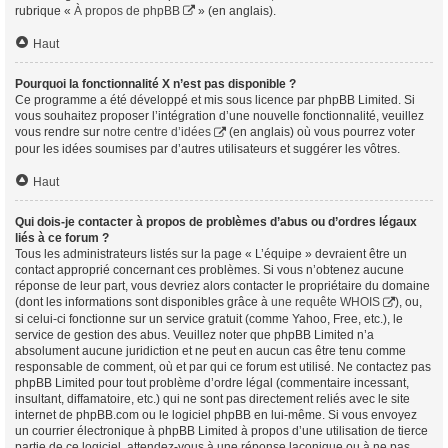
rubrique «
À propos de phpBB
» (en anglais).
Haut
Pourquoi la fonctionnalité X n’est pas disponible ?
Ce programme a été développé et mis sous licence par phpBB Limited. Si
vous souhaitez proposer l’intégration d’une nouvelle fonctionnalité, veuillez
vous rendre sur
notre centre d’idées
(en anglais) où vous pourrez voter
pour les idées soumises par d’autres utilisateurs et suggérer les vôtres.
Haut
Qui dois-je contacter à propos de problèmes d’abus ou d’ordres légaux
liés à ce forum ?
Tous les administrateurs listés sur la page « L’équipe » devraient être un
contact approprié concernant ces problèmes. Si vous n’obtenez aucune
réponse de leur part, vous devriez alors contacter le propriétaire du domaine
(dont les informations sont disponibles grâce à
une requête WHOIS
), ou,
si celui-ci fonctionne sur un service gratuit (comme Yahoo, Free, etc.), le
service de gestion des abus. Veuillez noter que phpBB Limited n’a
absolument aucune juridiction et ne peut en aucun cas être tenu comme
responsable de comment, où et par qui ce forum est utilisé. Ne contactez pas
phpBB Limited pour tout problème d’ordre légal (commentaire incessant,
insultant, diffamatoire, etc.) qui ne sont pas directement reliés avec le site
internet de phpBB.com ou le logiciel phpBB en lui-même. Si vous envoyez
un courrier électronique à phpBB Limited à propos d’une utilisation de tierce
partie de ce logiciel, attendez-vous à une réponse laconique ou à ne pas