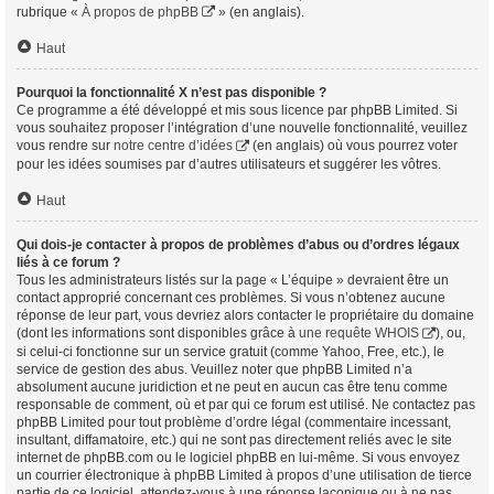
rubrique «
À propos de phpBB
» (en anglais).
Haut
Pourquoi la fonctionnalité X n’est pas disponible ?
Ce programme a été développé et mis sous licence par phpBB Limited. Si
vous souhaitez proposer l’intégration d’une nouvelle fonctionnalité, veuillez
vous rendre sur
notre centre d’idées
(en anglais) où vous pourrez voter
pour les idées soumises par d’autres utilisateurs et suggérer les vôtres.
Haut
Qui dois-je contacter à propos de problèmes d’abus ou d’ordres légaux
liés à ce forum ?
Tous les administrateurs listés sur la page « L’équipe » devraient être un
contact approprié concernant ces problèmes. Si vous n’obtenez aucune
réponse de leur part, vous devriez alors contacter le propriétaire du domaine
(dont les informations sont disponibles grâce à
une requête WHOIS
), ou,
si celui-ci fonctionne sur un service gratuit (comme Yahoo, Free, etc.), le
service de gestion des abus. Veuillez noter que phpBB Limited n’a
absolument aucune juridiction et ne peut en aucun cas être tenu comme
responsable de comment, où et par qui ce forum est utilisé. Ne contactez pas
phpBB Limited pour tout problème d’ordre légal (commentaire incessant,
insultant, diffamatoire, etc.) qui ne sont pas directement reliés avec le site
internet de phpBB.com ou le logiciel phpBB en lui-même. Si vous envoyez
un courrier électronique à phpBB Limited à propos d’une utilisation de tierce
partie de ce logiciel, attendez-vous à une réponse laconique ou à ne pas