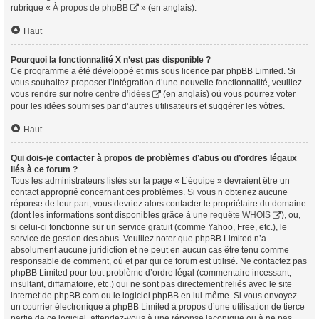
rubrique «
À propos de phpBB
» (en anglais).
Haut
Pourquoi la fonctionnalité X n’est pas disponible ?
Ce programme a été développé et mis sous licence par phpBB Limited. Si
vous souhaitez proposer l’intégration d’une nouvelle fonctionnalité, veuillez
vous rendre sur
notre centre d’idées
(en anglais) où vous pourrez voter
pour les idées soumises par d’autres utilisateurs et suggérer les vôtres.
Haut
Qui dois-je contacter à propos de problèmes d’abus ou d’ordres légaux
liés à ce forum ?
Tous les administrateurs listés sur la page « L’équipe » devraient être un
contact approprié concernant ces problèmes. Si vous n’obtenez aucune
réponse de leur part, vous devriez alors contacter le propriétaire du domaine
(dont les informations sont disponibles grâce à
une requête WHOIS
), ou,
si celui-ci fonctionne sur un service gratuit (comme Yahoo, Free, etc.), le
service de gestion des abus. Veuillez noter que phpBB Limited n’a
absolument aucune juridiction et ne peut en aucun cas être tenu comme
responsable de comment, où et par qui ce forum est utilisé. Ne contactez pas
phpBB Limited pour tout problème d’ordre légal (commentaire incessant,
insultant, diffamatoire, etc.) qui ne sont pas directement reliés avec le site
internet de phpBB.com ou le logiciel phpBB en lui-même. Si vous envoyez
un courrier électronique à phpBB Limited à propos d’une utilisation de tierce
partie de ce logiciel, attendez-vous à une réponse laconique ou à ne pas