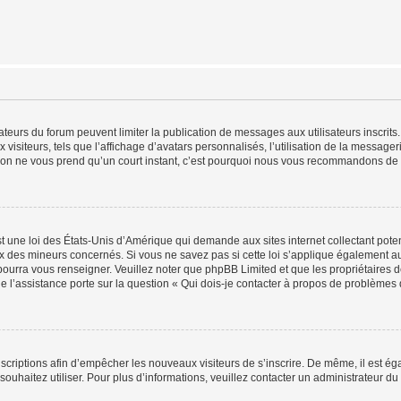
trateurs du forum peuvent limiter la publication de messages aux utilisateurs inscri
visiteurs, tels que l’affichage d’avatars personnalisés, l’utilisation de la messager
ription ne vous prend qu’un court instant, c’est pourquoi nous vous recommandons de l
t une loi des États-Unis d’Amérique qui demande aux sites internet collectant pot
 des mineurs concernés. Si vous ne savez pas si cette loi s’applique également au
 pourra vous renseigner. Veuillez noter que phpBB Limited et que les propriétaires
ue l’assistance porte sur la question « Qui dois-je contacter à propos de problèmes 
inscriptions afin d’empêcher les nouveaux visiteurs de s’inscrire. De même, il est é
s souhaitez utiliser. Pour plus d’informations, veuillez contacter un administrateur du