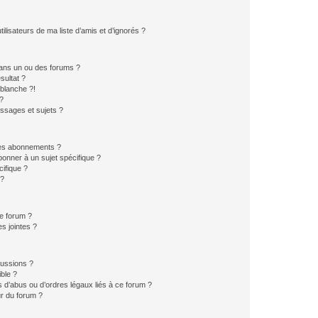
lisateurs de ma liste d’amis et d’ignorés ?
ans un ou des forums ?
sultat ?
blanche ?!
?
ssages et sujets ?
t les abonnements ?
onner à un sujet spécifique ?
ifique ?
 ?
ce forum ?
s jointes ?
cussions ?
ible ?
 d’abus ou d’ordres légaux liés à ce forum ?
r du forum ?