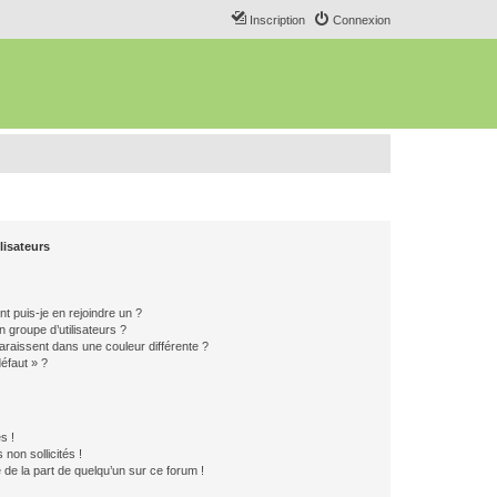
Inscription
Connexion
lisateurs
t puis-je en rejoindre un ?
 groupe d’utilisateurs ?
araissent dans une couleur différente ?
défaut » ?
s !
non sollicités !
e de la part de quelqu’un sur ce forum !