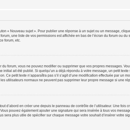
outon « Nouveau sujet ». Pour publier une réponse à un sujet ou un message, cliqu
 forum, une liste de vos permissions est affichée en bas de l’écran du forum ou du
ce forum, etc.
r du forum, vous ne pouvez modifier ou supprimer que vos propres messages. Vou
 initial ait été publié. Si quelqu’un a déjà répondu à votre message, un petit text
ion. Ce petit texte n’apparaîtra pas s’il s’agit d’une modification effectuée par un 
ue les utilisateurs normaux ne peuvent pas supprimer leur propre message si une ré
ut d’abord en créer une depuis le panneau de contrôle de l’utilisateur. Une fois c
ure. Vous pouvez également ajouter une signature qui sera insérée à tous vos mess
 vous sera plus utile de spécifier sur chaque message votre souhait d’insérer votre si