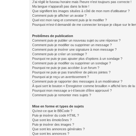
J’ai réglé le fuseau horaire mais l’heure n’est toujours pas correcte !
Ma langue n’apparaît pas dans la liste !
Que signifient les images situées à côté de mon nom d’utilisateur ?
Comment puis-je afficher un avatar ?
Quel est mon rang et comment puis-je le modifier ?
Pourquoi m’est-il demandé de me connecter lorsque je clique sur le lien 
Problèmes de publication
Comment puis-je publier un nouveau sujet ou une réponse ?
Comment puis-je modifier ou supprimer un message ?
Comment puis-je insérer une signature à mon message ?
Comment puis-je créer un sondage ?
Pourquoi ne puis-je pas ajouter plus d’options à un sondage ?
Comment puis-je modifier ou supprimer un sondage ?
Pourquoi ne puis-je pas accéder à un forum ?
Pourquoi ne puis-je pas transférer de pièces jointes ?
Pourquoi ai-je reçu un avertissement ?
Comment puis-je rapporter des messages à un modérateur ?
À quoi sert le bouton « Enregistrer comme brouillon » affiché lors de la 
Pourquoi mon message a-t-il besoin d’être approuvé ?
Comment puis-je remonter mes sujets ?
Mise en forme et types de sujets
Qu’est-ce que le BBCode ?
Puis-je insérer du code HTML ?
Que sont les émoticônes ?
Puis-je insérer des images ?
Que sont les annonces générales ?
Que sont les annonces ?