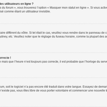
s utilisateurs en ligne ?
s du forum », vous trouverez l’option « Masquer mon statut en ligne ». Si vous activ
é comme étant un utilisateur invisible.
aire différent du vôtre. Si tel était le cas, veuillez vous rendre dans le panneau de co
ey, etc. Veuillez noter que le réglage du fuseau horaire, comme la plupart des autr
orrecte !
 mais que l’heure n’est toujours pas correcte, il est probable que l’horloge du serve
orum, soit le logiciel n’a pas encore été traduit dans votre langue. Essayez de deman
 n’existe pas, vous êtes libre de vous porter volontaire et commencer une nouvelle t