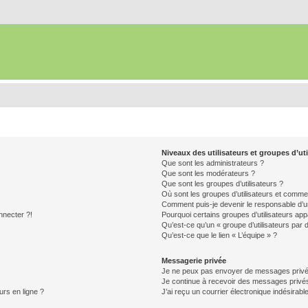
Niveaux des utilisateurs et groupes d’uti
Que sont les administrateurs ?
Que sont les modérateurs ?
Que sont les groupes d’utilisateurs ?
Où sont les groupes d’utilisateurs et commen
Comment puis-je devenir le responsable d’un
nnecter ?!
Pourquoi certains groupes d’utilisateurs app
Qu’est-ce qu’un « groupe d’utilisateurs par 
Qu’est-ce que le lien « L’équipe » ?
Messagerie privée
Je ne peux pas envoyer de messages privé
Je continue à recevoir des messages privés 
urs en ligne ?
J’ai reçu un courrier électronique indésirabl