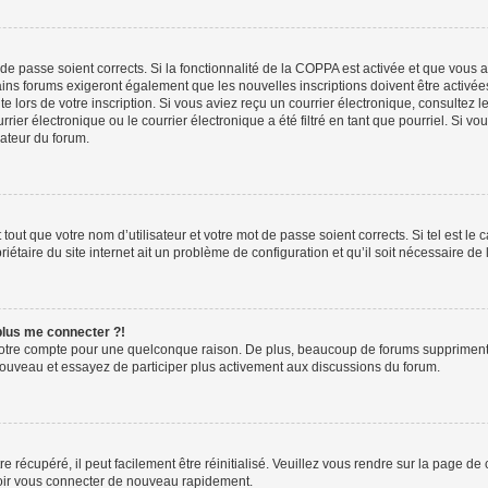
t de passe soient corrects. Si la fonctionnalité de la COPPA est activée et que vous 
ains forums exigeront également que les nouvelles inscriptions doivent être activée
te lors de votre inscription. Si vous aviez reçu un courrier électronique, consultez l
r électronique ou le courrier électronique a été filtré en tant que pourriel. Si vo
rateur du forum.
out que votre nom d’utilisateur et votre mot de passe soient corrects. Si tel est le
iétaire du site internet ait un problème de configuration et qu’il soit nécessaire de l
 plus me connecter ?!
votre compte pour une quelconque raison. De plus, beaucoup de forums suppriment pér
 nouveau et essayez de participer plus activement aux discussions du forum.
 récupéré, il peut facilement être réinitialisé. Veuillez vous rendre sur la page de
voir vous connecter de nouveau rapidement.