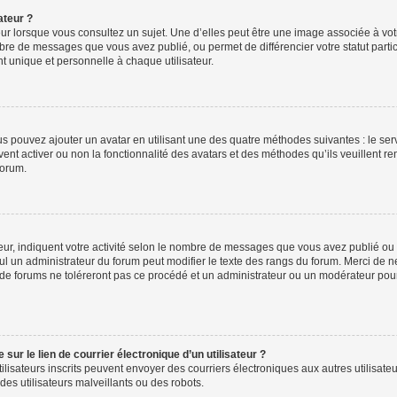
ateur ?
ur lorsque vous consultez un sujet. Une d’elles peut être une image associée à vo
mbre de messages que vous avez publié, ou permet de différencier votre statut parti
 unique et personnelle à chaque utilisateur.
ous pouvez ajouter un avatar en utilisant une des quatre méthodes suivantes : le serv
ent activer ou non la fonctionnalité des avatars et des méthodes qu’ils veuillent ren
forum.
ur, indiquent votre activité selon le nombre de messages que vous avez publié ou id
eul un administrateur du forum peut modifier le texte des rangs du forum. Merci de 
de forums ne toléreront pas ce procédé et un administrateur ou un modérateur pou
ur le lien de courrier électronique d’un utilisateur ?
s utilisateurs inscrits peuvent envoyer des courriers électroniques aux autres utili
es utilisateurs malveillants ou des robots.