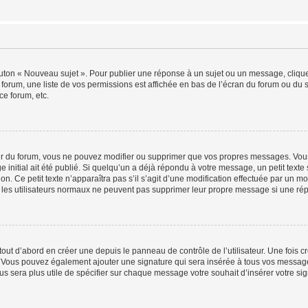
outon « Nouveau sujet ». Pour publier une réponse à un sujet ou un message, cliqu
 forum, une liste de vos permissions est affichée en bas de l’écran du forum ou du
ce forum, etc.
r du forum, vous ne pouvez modifier ou supprimer que vos propres messages. Vou
 initial ait été publié. Si quelqu’un a déjà répondu à votre message, un petit text
ion. Ce petit texte n’apparaîtra pas s’il s’agit d’une modification effectuée par un 
ue les utilisateurs normaux ne peuvent pas supprimer leur propre message si une ré
ut d’abord en créer une depuis le panneau de contrôle de l’utilisateur. Une fois c
ure. Vous pouvez également ajouter une signature qui sera insérée à tous vos mess
 vous sera plus utile de spécifier sur chaque message votre souhait d’insérer votre si