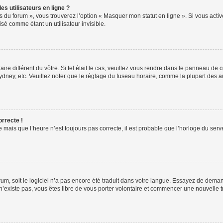
s utilisateurs en ligne ?
s du forum », vous trouverez l’option « Masquer mon statut en ligne ». Si vous activ
é comme étant un utilisateur invisible.
aire différent du vôtre. Si tel était le cas, veuillez vous rendre dans le panneau de co
ey, etc. Veuillez noter que le réglage du fuseau horaire, comme la plupart des autr
orrecte !
 mais que l’heure n’est toujours pas correcte, il est probable que l’horloge du serve
orum, soit le logiciel n’a pas encore été traduit dans votre langue. Essayez de deman
 n’existe pas, vous êtes libre de vous porter volontaire et commencer une nouvelle t