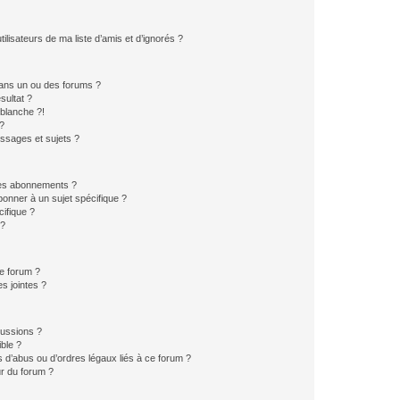
lisateurs de ma liste d’amis et d’ignorés ?
ans un ou des forums ?
sultat ?
blanche ?!
?
ssages et sujets ?
t les abonnements ?
onner à un sujet spécifique ?
ifique ?
 ?
ce forum ?
s jointes ?
cussions ?
ible ?
 d’abus ou d’ordres légaux liés à ce forum ?
r du forum ?