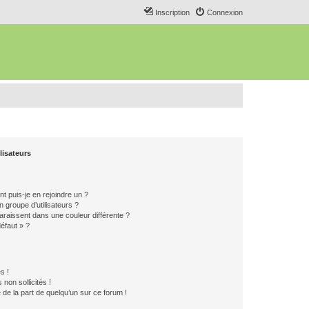
Inscription
Connexion
lisateurs
t puis-je en rejoindre un ?
 groupe d’utilisateurs ?
araissent dans une couleur différente ?
défaut » ?
s !
non sollicités !
e de la part de quelqu’un sur ce forum !