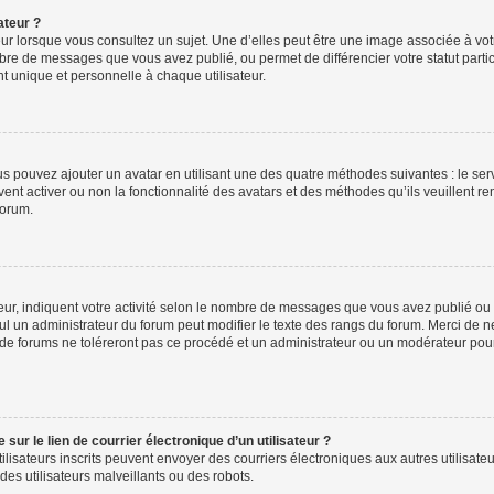
ateur ?
ur lorsque vous consultez un sujet. Une d’elles peut être une image associée à vo
mbre de messages que vous avez publié, ou permet de différencier votre statut parti
 unique et personnelle à chaque utilisateur.
ous pouvez ajouter un avatar en utilisant une des quatre méthodes suivantes : le serv
ent activer ou non la fonctionnalité des avatars et des méthodes qu’ils veuillent ren
forum.
ur, indiquent votre activité selon le nombre de messages que vous avez publié ou id
eul un administrateur du forum peut modifier le texte des rangs du forum. Merci de 
de forums ne toléreront pas ce procédé et un administrateur ou un modérateur pou
ur le lien de courrier électronique d’un utilisateur ?
s utilisateurs inscrits peuvent envoyer des courriers électroniques aux autres utili
es utilisateurs malveillants ou des robots.