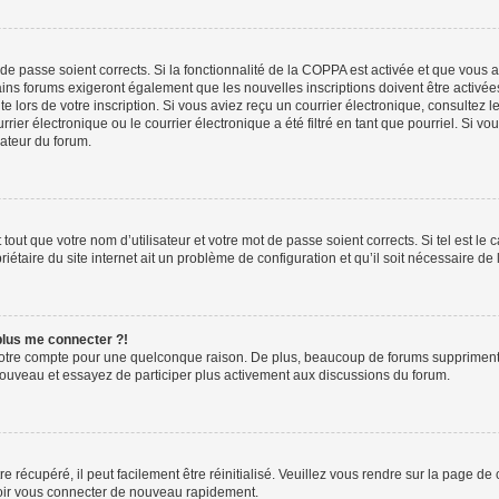
t de passe soient corrects. Si la fonctionnalité de la COPPA est activée et que vous 
ains forums exigeront également que les nouvelles inscriptions doivent être activée
te lors de votre inscription. Si vous aviez reçu un courrier électronique, consultez l
r électronique ou le courrier électronique a été filtré en tant que pourriel. Si vo
rateur du forum.
out que votre nom d’utilisateur et votre mot de passe soient corrects. Si tel est le
iétaire du site internet ait un problème de configuration et qu’il soit nécessaire de l
 plus me connecter ?!
votre compte pour une quelconque raison. De plus, beaucoup de forums suppriment pér
 nouveau et essayez de participer plus activement aux discussions du forum.
 récupéré, il peut facilement être réinitialisé. Veuillez vous rendre sur la page de
voir vous connecter de nouveau rapidement.