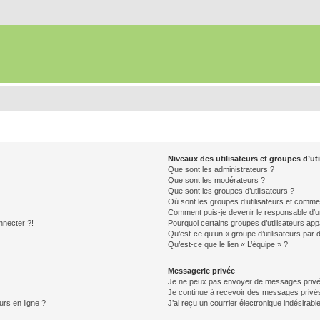
Niveaux des utilisateurs et groupes d’uti
Que sont les administrateurs ?
Que sont les modérateurs ?
Que sont les groupes d’utilisateurs ?
Où sont les groupes d’utilisateurs et commen
Comment puis-je devenir le responsable d’un
nnecter ?!
Pourquoi certains groupes d’utilisateurs app
Qu’est-ce qu’un « groupe d’utilisateurs par 
Qu’est-ce que le lien « L’équipe » ?
Messagerie privée
Je ne peux pas envoyer de messages privé
Je continue à recevoir des messages privés 
urs en ligne ?
J’ai reçu un courrier électronique indésirabl