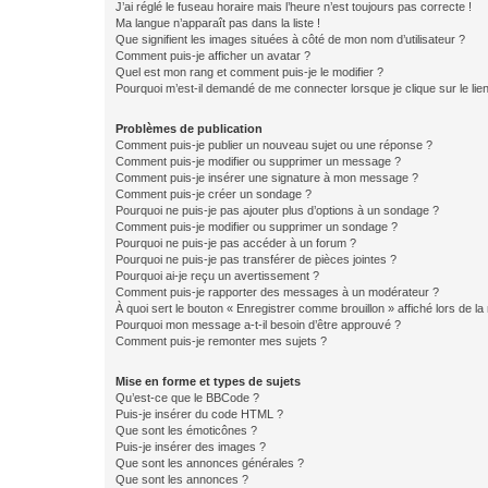
J’ai réglé le fuseau horaire mais l’heure n’est toujours pas correcte !
Ma langue n’apparaît pas dans la liste !
Que signifient les images situées à côté de mon nom d’utilisateur ?
Comment puis-je afficher un avatar ?
Quel est mon rang et comment puis-je le modifier ?
Pourquoi m’est-il demandé de me connecter lorsque je clique sur le lien 
Problèmes de publication
Comment puis-je publier un nouveau sujet ou une réponse ?
Comment puis-je modifier ou supprimer un message ?
Comment puis-je insérer une signature à mon message ?
Comment puis-je créer un sondage ?
Pourquoi ne puis-je pas ajouter plus d’options à un sondage ?
Comment puis-je modifier ou supprimer un sondage ?
Pourquoi ne puis-je pas accéder à un forum ?
Pourquoi ne puis-je pas transférer de pièces jointes ?
Pourquoi ai-je reçu un avertissement ?
Comment puis-je rapporter des messages à un modérateur ?
À quoi sert le bouton « Enregistrer comme brouillon » affiché lors de la 
Pourquoi mon message a-t-il besoin d’être approuvé ?
Comment puis-je remonter mes sujets ?
Mise en forme et types de sujets
Qu’est-ce que le BBCode ?
Puis-je insérer du code HTML ?
Que sont les émoticônes ?
Puis-je insérer des images ?
Que sont les annonces générales ?
Que sont les annonces ?