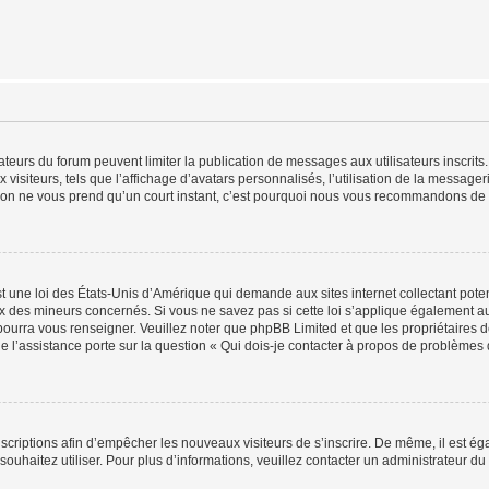
trateurs du forum peuvent limiter la publication de messages aux utilisateurs inscri
visiteurs, tels que l’affichage d’avatars personnalisés, l’utilisation de la messager
ription ne vous prend qu’un court instant, c’est pourquoi nous vous recommandons de l
t une loi des États-Unis d’Amérique qui demande aux sites internet collectant pot
 des mineurs concernés. Si vous ne savez pas si cette loi s’applique également au
 pourra vous renseigner. Veuillez noter que phpBB Limited et que les propriétaires
ue l’assistance porte sur la question « Qui dois-je contacter à propos de problèmes 
inscriptions afin d’empêcher les nouveaux visiteurs de s’inscrire. De même, il est é
s souhaitez utiliser. Pour plus d’informations, veuillez contacter un administrateur du