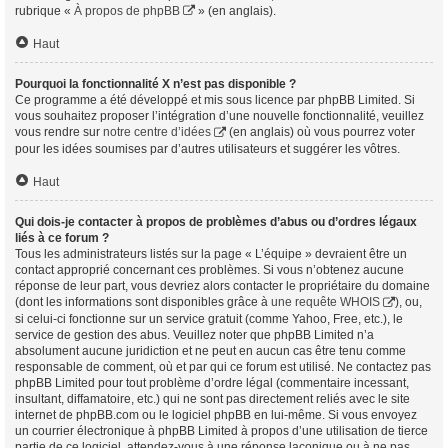
rubrique «
À propos de phpBB
» (en anglais).
Haut
Pourquoi la fonctionnalité X n’est pas disponible ?
Ce programme a été développé et mis sous licence par phpBB Limited. Si
vous souhaitez proposer l’intégration d’une nouvelle fonctionnalité, veuillez
vous rendre sur
notre centre d’idées
(en anglais) où vous pourrez voter
pour les idées soumises par d’autres utilisateurs et suggérer les vôtres.
Haut
Qui dois-je contacter à propos de problèmes d’abus ou d’ordres légaux
liés à ce forum ?
Tous les administrateurs listés sur la page « L’équipe » devraient être un
contact approprié concernant ces problèmes. Si vous n’obtenez aucune
réponse de leur part, vous devriez alors contacter le propriétaire du domaine
(dont les informations sont disponibles grâce à
une requête WHOIS
), ou,
si celui-ci fonctionne sur un service gratuit (comme Yahoo, Free, etc.), le
service de gestion des abus. Veuillez noter que phpBB Limited n’a
absolument aucune juridiction et ne peut en aucun cas être tenu comme
responsable de comment, où et par qui ce forum est utilisé. Ne contactez pas
phpBB Limited pour tout problème d’ordre légal (commentaire incessant,
insultant, diffamatoire, etc.) qui ne sont pas directement reliés avec le site
internet de phpBB.com ou le logiciel phpBB en lui-même. Si vous envoyez
un courrier électronique à phpBB Limited à propos d’une utilisation de tierce
partie de ce logiciel, attendez-vous à une réponse laconique ou à ne pas