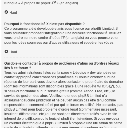
rubrique «
À propos de phpBB
» (en anglais).
Haut
Pourquoi la fonctionnalité X n’est pas disponible ?
Ce programme a été développé et mis sous licence par phpBB Limited. Si
vous souhaitez proposer l’intégration d’une nouvelle fonctionnalité, veuillez
vous rendre sur
notre centre d’idées
(en anglais) où vous pourrez voter
pour les idées soumises par d’autres utilisateurs et suggérer les vôtres.
Haut
Qui dois-je contacter à propos de problèmes d’abus ou d’ordres légaux
liés à ce forum ?
Tous les administrateurs listés sur la page « L’équipe » devraient être un
contact approprié concernant ces problèmes. Si vous n’obtenez aucune
réponse de leur part, vous devriez alors contacter le propriétaire du domaine
(dont les informations sont disponibles grâce à
une requête WHOIS
), ou,
si celui-ci fonctionne sur un service gratuit (comme Yahoo, Free, etc.), le
service de gestion des abus. Veuillez noter que phpBB Limited n’a
absolument aucune juridiction et ne peut en aucun cas être tenu comme
responsable de comment, où et par qui ce forum est utilisé. Ne contactez pas
phpBB Limited pour tout problème d’ordre légal (commentaire incessant,
insultant, diffamatoire, etc.) qui ne sont pas directement reliés avec le site
internet de phpBB.com ou le logiciel phpBB en lui-même. Si vous envoyez
un courrier électronique à phpBB Limited à propos d’une utilisation de tierce
partie de ce logiciel, attendez-vous à une réponse laconique ou à ne pas