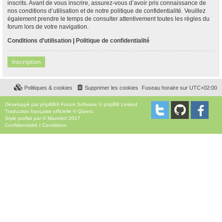
inscrits. Avant de vous inscrire, assurez-vous d’avoir pris connaissance de
nos conditions d’utilisation et de notre politique de confidentialité. Veuillez
également prendre le temps de consulter attentivement toutes les règles du
forum lors de votre navigation.
Conditions d’utilisation
|
Politique de confidentialité
Inscription
Politiques & cookies
Supprimer les cookies
Fuseau horaire sur
UTC+02:00
Développé par
phpBB
® Forum Software © phpBB Limited
Traduction française officielle
©
Qiaeru
Style
proflat
par ©
Mazeltof
2017
Confidentialité
|
Conditions