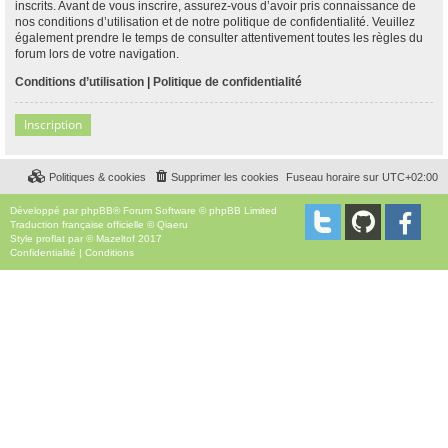
inscrits. Avant de vous inscrire, assurez-vous d’avoir pris connaissance de
nos conditions d’utilisation et de notre politique de confidentialité. Veuillez
également prendre le temps de consulter attentivement toutes les règles du
forum lors de votre navigation.
Conditions d’utilisation
|
Politique de confidentialité
Inscription
Politiques & cookies
Supprimer les cookies
Fuseau horaire sur
UTC+02:00
Développé par
phpBB
® Forum Software © phpBB Limited
Traduction française officielle
©
Qiaeru
Style
proflat
par ©
Mazeltof
2017
Confidentialité
|
Conditions