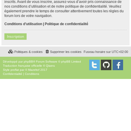
inscrits. Avant de vous inscrire, assurez-vous d’avoir pris connaissance de
nos conditions d’utilisation et de notre politique de confidentialité. Veuillez
également prendre le temps de consulter attentivement toutes les règles du
forum lors de votre navigation.
Conditions d’utilisation
|
Politique de confidentialité
Inscription
Politiques & cookies
Supprimer les cookies
Fuseau horaire sur
UTC+02:00
Développé par
phpBB
® Forum Software © phpBB Limited
Traduction française officielle
©
Qiaeru
Style
proflat
par ©
Mazeltof
2017
Confidentialité
|
Conditions