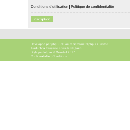
Conditions d’utilisation
|
Politique de confidentialité
Inscription
Développé par
phpBB
® Forum Software © phpBB Limited
Traduction française officielle
©
Qiaeru
Style
proflat
par ©
Mazeltof
2017
Confidentialité
|
Conditions