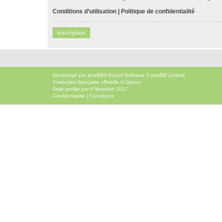
Conditions d’utilisation
|
Politique de confidentialité
Inscription
Développé par
phpBB
® Forum Software © phpBB Limited
Traduction française officielle
©
Qiaeru
Style
proflat
par ©
Mazeltof
2017
Confidentialité
|
Conditions