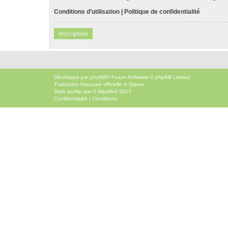
Conditions d’utilisation
|
Politique de confidentialité
Inscription
Développé par
phpBB
® Forum Software © phpBB Limited
Traduction française officielle
©
Qiaeru
Style
proflat
par ©
Mazeltof
2017
Confidentialité
|
Conditions