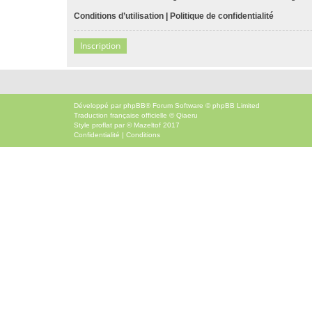
Conditions d’utilisation
|
Politique de confidentialité
Inscription
Développé par
phpBB
® Forum Software © phpBB Limited
Traduction française officielle
©
Qiaeru
Style
proflat
par ©
Mazeltof
2017
Confidentialité
|
Conditions