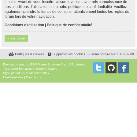
inscrits. Avant de vous inscrire, assurez-vous d’avoir pris connaissance de
nos conditions d’utilisation et de notre politique de confidentialité. Veuillez
également prendre le temps de consulter attentivement toutes les règles du
forum lors de votre navigation.
Conditions d’utilisation
|
Politique de confidentialité
Inscription
Politiques & cookies
Supprimer les cookies
Fuseau horaire sur
UTC+02:00
Développé par
phpBB
® Forum Software © phpBB Limited
Traduction française officielle
©
Qiaeru
Style
proflat
par ©
Mazeltof
2017
Confidentialité
|
Conditions