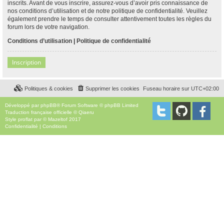
inscrits. Avant de vous inscrire, assurez-vous d’avoir pris connaissance de
nos conditions d’utilisation et de notre politique de confidentialité. Veuillez
également prendre le temps de consulter attentivement toutes les règles du
forum lors de votre navigation.
Conditions d’utilisation
|
Politique de confidentialité
Inscription
Politiques & cookies
Supprimer les cookies
Fuseau horaire sur
UTC+02:00
Développé par
phpBB
® Forum Software © phpBB Limited
Traduction française officielle
©
Qiaeru
Style
proflat
par ©
Mazeltof
2017
Confidentialité
|
Conditions