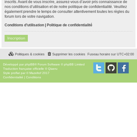
inscrits. Avant de vous inscrire, assurez-vous d’avoir pris connaissance de
nos conditions d’utilisation et de notre politique de confidentialité. Veuillez
également prendre le temps de consulter attentivement toutes les règles du
forum lors de votre navigation.
Conditions d’utilisation
|
Politique de confidentialité
Inscription
Politiques & cookies
Supprimer les cookies
Fuseau horaire sur
UTC+02:00
Développé par
phpBB
® Forum Software © phpBB Limited
Traduction française officielle
©
Qiaeru
Style
proflat
par ©
Mazeltof
2017
Confidentialité
|
Conditions