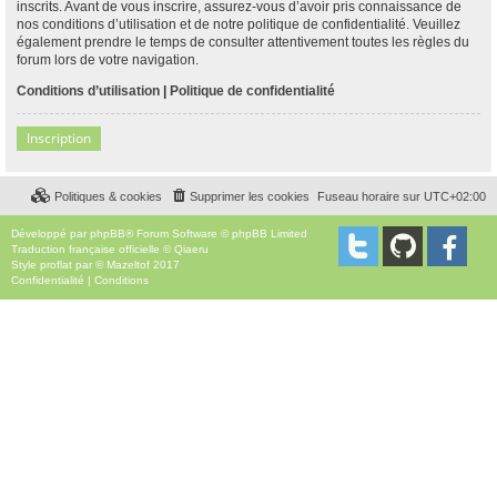
inscrits. Avant de vous inscrire, assurez-vous d’avoir pris connaissance de
nos conditions d’utilisation et de notre politique de confidentialité. Veuillez
également prendre le temps de consulter attentivement toutes les règles du
forum lors de votre navigation.
Conditions d’utilisation
|
Politique de confidentialité
Inscription
Politiques & cookies
Supprimer les cookies
Fuseau horaire sur
UTC+02:00
Développé par
phpBB
® Forum Software © phpBB Limited
Traduction française officielle
©
Qiaeru
Style
proflat
par ©
Mazeltof
2017
Confidentialité
|
Conditions