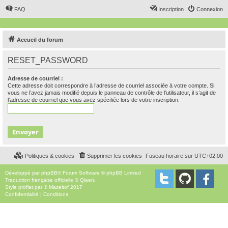
FAQ
Inscription
Connexion
Accueil du forum
RESET_PASSWORD
Adresse de courriel :
Cette adresse doit correspondre à l’adresse de courriel associée à votre compte. Si
vous ne l’avez jamais modifié depuis le panneau de contrôle de l’utilisateur, il s’agit de
l’adresse de courriel que vous avez spécifiée lors de votre inscription.
Politiques & cookies
Supprimer les cookies
Fuseau horaire sur
UTC+02:00
Développé par
phpBB
® Forum Software © phpBB Limited
Traduction française officielle
©
Qiaeru
Style
proflat
par ©
Mazeltof
2017
Confidentialité
|
Conditions