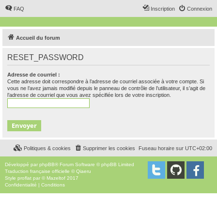
FAQ
Inscription
Connexion
Accueil du forum
RESET_PASSWORD
Adresse de courriel :
Cette adresse doit correspondre à l’adresse de courriel associée à votre compte. Si
vous ne l’avez jamais modifié depuis le panneau de contrôle de l’utilisateur, il s’agit de
l’adresse de courriel que vous avez spécifiée lors de votre inscription.
Politiques & cookies
Supprimer les cookies
Fuseau horaire sur
UTC+02:00
Développé par
phpBB
® Forum Software © phpBB Limited
Traduction française officielle
©
Qiaeru
Style
proflat
par ©
Mazeltof
2017
Confidentialité
|
Conditions