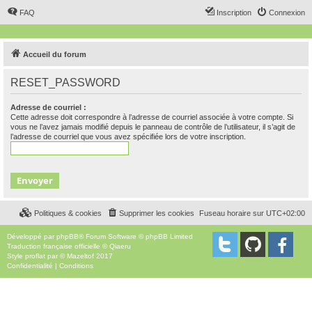
FAQ
Inscription
Connexion
Accueil du forum
RESET_PASSWORD
Adresse de courriel :
Cette adresse doit correspondre à l’adresse de courriel associée à votre compte. Si
vous ne l’avez jamais modifié depuis le panneau de contrôle de l’utilisateur, il s’agit de
l’adresse de courriel que vous avez spécifiée lors de votre inscription.
Politiques & cookies
Supprimer les cookies
Fuseau horaire sur
UTC+02:00
Développé par
phpBB
® Forum Software © phpBB Limited
Traduction française officielle
©
Qiaeru
Style
proflat
par ©
Mazeltof
2017
Confidentialité
|
Conditions