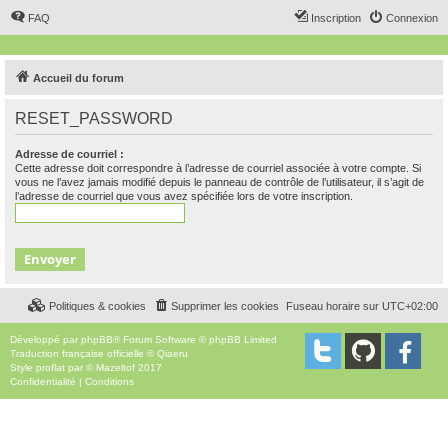
FAQ
Inscription
Connexion
Accueil du forum
RESET_PASSWORD
Adresse de courriel :
Cette adresse doit correspondre à l’adresse de courriel associée à votre compte. Si
vous ne l’avez jamais modifié depuis le panneau de contrôle de l’utilisateur, il s’agit de
l’adresse de courriel que vous avez spécifiée lors de votre inscription.
Politiques & cookies
Supprimer les cookies
Fuseau horaire sur
UTC+02:00
Développé par
phpBB
® Forum Software © phpBB Limited
Traduction française officielle
©
Qiaeru
Style
proflat
par ©
Mazeltof
2017
Confidentialité
|
Conditions