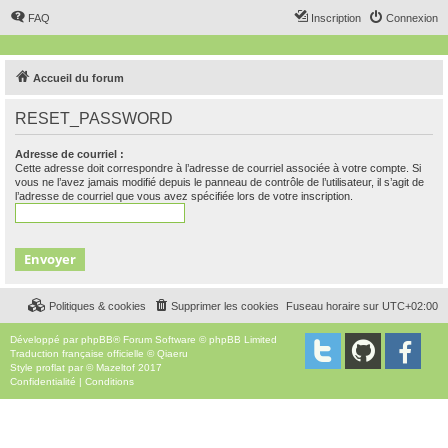
FAQ
Inscription
Connexion
Accueil du forum
RESET_PASSWORD
Adresse de courriel :
Cette adresse doit correspondre à l’adresse de courriel associée à votre compte. Si
vous ne l’avez jamais modifié depuis le panneau de contrôle de l’utilisateur, il s’agit de
l’adresse de courriel que vous avez spécifiée lors de votre inscription.
Politiques & cookies
Supprimer les cookies
Fuseau horaire sur
UTC+02:00
Développé par
phpBB
® Forum Software © phpBB Limited
Traduction française officielle
©
Qiaeru
Style
proflat
par ©
Mazeltof
2017
Confidentialité
|
Conditions