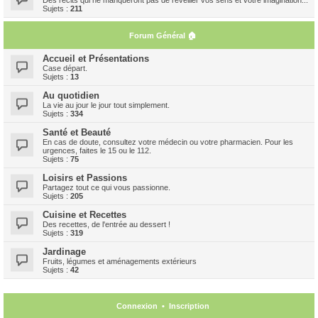
Sujets :
211
Forum Général 🏠
Accueil et Présentations
Case départ.
Sujets :
13
Au quotidien
La vie au jour le jour tout simplement.
Sujets :
334
Santé et Beauté
En cas de doute, consultez votre médecin ou votre pharmacien. Pour les
urgences, faites le 15 ou le 112.
Sujets :
75
Loisirs et Passions
Partagez tout ce qui vous passionne.
Sujets :
205
Cuisine et Recettes
Des recettes, de l'entrée au dessert !
Sujets :
319
Jardinage
Fruits, légumes et aménagements extérieurs
Sujets :
42
Connexion
•
Inscription