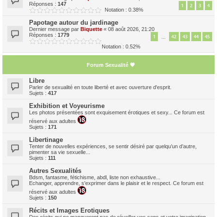
Réponses :
147
1
2
3
4
Notation : 0.38%
Papotage autour du jardinage
Dernier message par
Biquette
«
08 août 2026, 21:20
Réponses :
1779
1
42
43
44
45
…
Notation : 0.52%
Forum Sexualité 💗
Libre
Parler de sexualité en toute liberté et avec ouverture d'esprit.
Sujets :
417
Exhibition et Voyeurisme
Les photos présentées sont exquisement érotiques et sexy... Ce forum est
réservé aux adultes
Sujets :
171
Libertinage
Tenter de nouvelles expériences, se sentir désiré par quelqu’un d’autre,
pimenter sa vie sexuelle...
Sujets :
111
Autres Sexualités
Bdsm, fantasme, fétichisme, abdl, liste non exhaustive...
Echanger, apprendre, s'exprimer dans le plaisir et le respect. Ce forum est
réservé aux adultes
Sujets :
150
Récits et Images Erotiques
Des récits qui ne manqueront pas de réveiller vos sens et votre imagination...