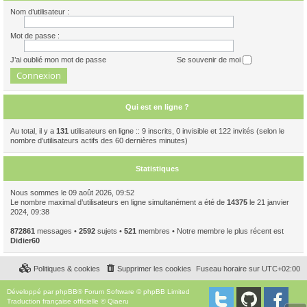
Nom d’utilisateur :
Mot de passe :
J’ai oublié mon mot de passe
Se souvenir de moi
Qui est en ligne ?
Au total, il y a
131
utilisateurs en ligne :: 9 inscrits, 0 invisible et 122 invités (selon le
nombre d’utilisateurs actifs des 60 dernières minutes)
Statistiques
Nous sommes le 09 août 2026, 09:52
Le nombre maximal d’utilisateurs en ligne simultanément a été de
14375
le 21 janvier
2024, 09:38
872861
messages •
2592
sujets •
521
membres • Notre membre le plus récent est
Didier60
Politiques & cookies
Supprimer les cookies
Fuseau horaire sur
UTC+02:00
Développé par
phpBB
® Forum Software © phpBB Limited
Traduction française officielle
©
Qiaeru