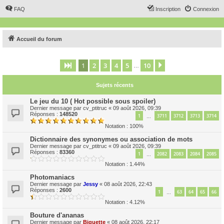
FAQ
Inscription
Connexion
Accueil du forum
1
2
3
4
5
10
Page
1
sur
10
Suivant
…
Sujets récents
Le jeu du 10 ( Hot possible sous spoiler)
Dernier message par
cv_ptitruc
«
09 août 2026, 09:39
Réponses :
148520
1
3711
3712
3713
3714
…
Notation : 100%
Dictionnaire des synonymes ou association de mots
Dernier message par
cv_ptitruc
«
09 août 2026, 09:39
Réponses :
83360
1
2082
2083
2084
2085
…
Notation : 1.44%
Photomaniacs
Dernier message par
Jessy
«
08 août 2026, 22:43
Réponses :
2600
1
63
64
65
66
…
Notation : 4.12%
Bouture d'ananas
Dernier message par
Biquette
«
08 août 2026, 22:17