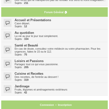
Sujets :
211
Forum Général 🏠
Accueil et Présentations
Case départ.
Sujets :
12
Au quotidien
La vie au jour le jour tout simplement.
Sujets :
334
Santé et Beauté
En cas de doute, consultez votre médecin ou votre pharmacien. Pour les
urgences, faites le 15 ou le 112.
Sujets :
75
Loisirs et Passions
Partagez tout ce qui vous passionne.
Sujets :
205
Cuisine et Recettes
Des recettes, de l'entrée au dessert !
Sujets :
319
Jardinage
Fruits, légumes et aménagements extérieurs
Sujets :
42
Connexion
•
Inscription