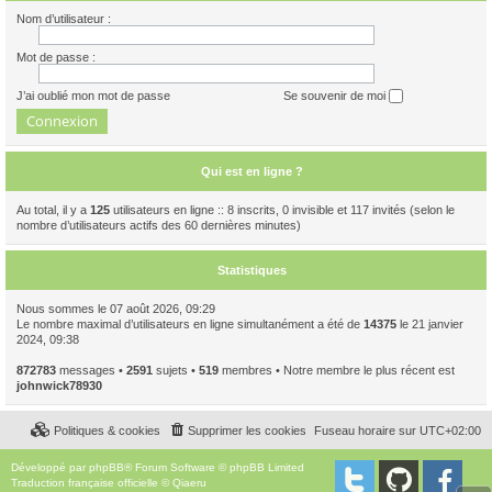
Nom d’utilisateur :
Mot de passe :
J’ai oublié mon mot de passe
Se souvenir de moi
Qui est en ligne ?
Au total, il y a
125
utilisateurs en ligne :: 8 inscrits, 0 invisible et 117 invités (selon le
nombre d’utilisateurs actifs des 60 dernières minutes)
Statistiques
Nous sommes le 07 août 2026, 09:29
Le nombre maximal d’utilisateurs en ligne simultanément a été de
14375
le 21 janvier
2024, 09:38
872783
messages •
2591
sujets •
519
membres • Notre membre le plus récent est
johnwick78930
Politiques & cookies
Supprimer les cookies
Fuseau horaire sur
UTC+02:00
Développé par
phpBB
® Forum Software © phpBB Limited
Traduction française officielle
©
Qiaeru