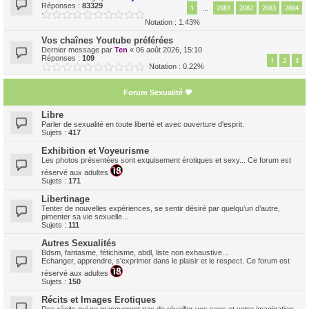
Réponses :
83329
1
2081
2082
2083
2084
…
Notation : 1.43%
Vos chaînes Youtube préférées
Dernier message par
Ten
«
06 août 2026, 15:10
Réponses :
109
1
2
3
Notation : 0.22%
Forum Sexualité 💗
Libre
Parler de sexualité en toute liberté et avec ouverture d'esprit.
Sujets :
417
Exhibition et Voyeurisme
Les photos présentées sont exquisement érotiques et sexy... Ce forum est
réservé aux adultes
Sujets :
171
Libertinage
Tenter de nouvelles expériences, se sentir désiré par quelqu’un d’autre,
pimenter sa vie sexuelle...
Sujets :
111
Autres Sexualités
Bdsm, fantasme, fétichisme, abdl, liste non exhaustive...
Echanger, apprendre, s'exprimer dans le plaisir et le respect. Ce forum est
réservé aux adultes
Sujets :
150
Récits et Images Erotiques
Des récits qui ne manqueront pas de réveiller vos sens et votre imagination...