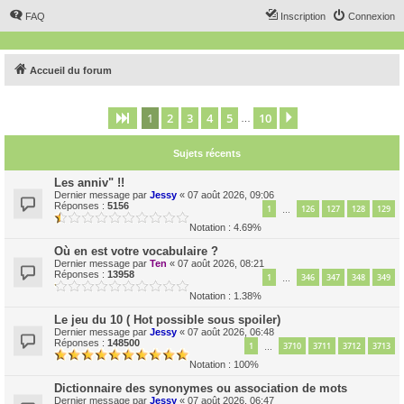
FAQ
Inscription
Connexion
Accueil du forum
1
2
3
4
5
10
Page
1
sur
10
Suivant
…
Sujets récents
Les anniv" !!
Dernier message par
Jessy
«
07 août 2026, 09:06
Réponses :
5156
1
126
127
128
129
…
Notation : 4.69%
Où en est votre vocabulaire ?
Dernier message par
Ten
«
07 août 2026, 08:21
Réponses :
13958
1
346
347
348
349
…
Notation : 1.38%
Le jeu du 10 ( Hot possible sous spoiler)
Dernier message par
Jessy
«
07 août 2026, 06:48
Réponses :
148500
1
3710
3711
3712
3713
…
Notation : 100%
Dictionnaire des synonymes ou association de mots
Dernier message par
Jessy
«
07 août 2026, 06:47