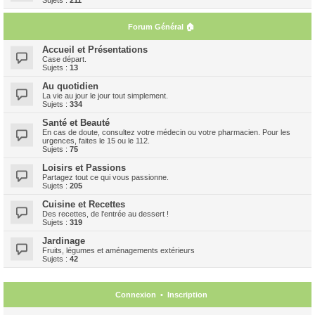
Forum Général 🏠
Accueil et Présentations
Case départ.
Sujets :
13
Au quotidien
La vie au jour le jour tout simplement.
Sujets :
334
Santé et Beauté
En cas de doute, consultez votre médecin ou votre pharmacien. Pour les
urgences, faites le 15 ou le 112.
Sujets :
75
Loisirs et Passions
Partagez tout ce qui vous passionne.
Sujets :
205
Cuisine et Recettes
Des recettes, de l'entrée au dessert !
Sujets :
319
Jardinage
Fruits, légumes et aménagements extérieurs
Sujets :
42
Connexion
•
Inscription