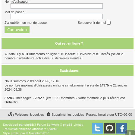
Nom d’utilisateur :
Mot de passe :
J’ai oublié mon mot de passe
Se souvenir de moi
Qui est en ligne ?
Au total, il y a
91
utilisateurs en ligne :: 10 inscrits, 0 invisible et 81 invités (selon le
nombre d’utilisateurs actifs des 60 dernières minutes)
Statistiques
Nous sommes le 09 août 2026, 17:16
Le nombre maximal d’utilisateurs en ligne simultanément a été de
14375
le 21 janvier
2024, 09:38
872869
messages •
2592
sujets •
521
membres • Notre membre le plus récent est
Didier60
Politiques & cookies
Supprimer les cookies
Fuseau horaire sur
UTC+02:00
Développé par
phpBB
® Forum Software © phpBB Limited
Traduction française officielle
©
Qiaeru
⇩
Style
proflat
par ©
Mazeltof
2017