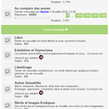
Notation : 1.74%
Au comptoir des envies
Dernier message par
Dpolar
«
06 juillet 2026, 21:56
Réponses :
60304
1
1505
1506
1507
1508
…
Notation : 2.6%
Forum Sexualité 💗
Libre
Parler de sexualité en toute liberté et avec ouverture d'esprit.
Sujets :
417
Exhibition et Voyeurisme
Les photos présentées sont exquisement érotiques et sexy... Ce forum est
réservé aux adultes
Sujets :
171
Libertinage
Tenter de nouvelles expériences, se sentir désiré par quelqu’un d’autre,
pimenter sa vie sexuelle...
Sujets :
111
Autres Sexualités
Bdsm, fantasme, fétichisme, abdl, liste non exhaustive...
Echanger, apprendre, s'exprimer dans le plaisir et le respect. Ce forum est
réservé aux adultes
Sujets :
150
Récits et Images Erotiques
Des récits qui ne manqueront pas de réveiller vos sens et votre imagination...
Sujets :
211