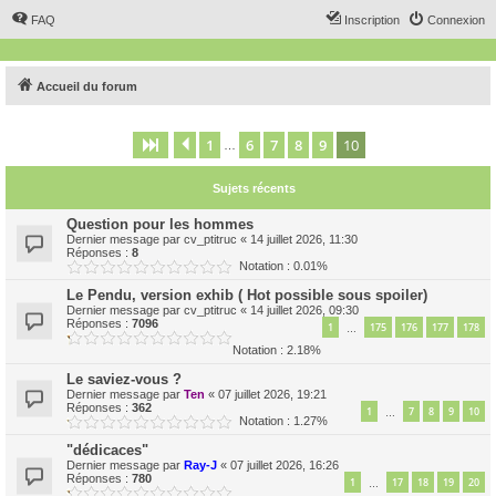
FAQ
Inscription
Connexion
Accueil du forum
1
6
7
8
9
10
Page
10
Précédent
sur
10
…
Sujets récents
Question pour les hommes
Dernier message par
cv_ptitruc
«
14 juillet 2026, 11:30
Réponses :
8
Notation : 0.01%
Le Pendu, version exhib ( Hot possible sous spoiler)
Dernier message par
cv_ptitruc
«
14 juillet 2026, 09:30
Réponses :
7096
1
175
176
177
178
…
Notation : 2.18%
Le saviez-vous ?
Dernier message par
Ten
«
07 juillet 2026, 19:21
Réponses :
362
1
7
8
9
10
…
Notation : 1.27%
"dédicaces"
Dernier message par
Ray-J
«
07 juillet 2026, 16:26
Réponses :
780
1
17
18
19
20
…