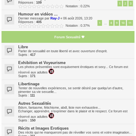
Réponses :
109
1
2
3
Notation : 0.22%
Humour en vidéos ...
Dernier message par
Ray-J
«
06 août 2026, 13:20
Réponses :
405
1
8
9
10
11
…
Notation : 0.37%
Forum Sexualité 💗
Libre
Parler de sexualité en toute liberté et avec ouverture d'esprit.
Sujets :
417
Exhibition et Voyeurisme
Les photos présentées sont exquisement érotiques et sexy... Ce forum est
réservé aux adultes
Sujets :
171
Libertinage
Tenter de nouvelles expériences, se sentir désiré par quelqu’un d’autre,
pimenter sa vie sexuelle...
Sujets :
111
Autres Sexualités
Bdsm, fantasme, fétichisme, abdl, liste non exhaustive...
Echanger, apprendre, s'exprimer dans le plaisir et le respect. Ce forum est
réservé aux adultes
Sujets :
150
Récits et Images Erotiques
Des récits qui ne manqueront pas de réveiller vos sens et votre imagination...
Sujets :
211