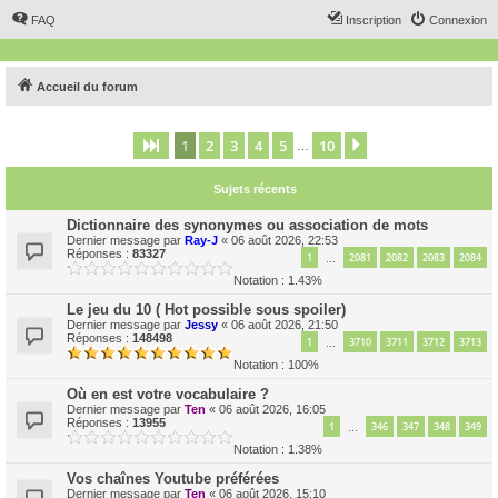
FAQ
Inscription
Connexion
Accueil du forum
1
2
3
4
5
10
Page
1
sur
10
Suivant
…
Sujets récents
Dictionnaire des synonymes ou association de mots
Dernier message par
Ray-J
«
06 août 2026, 22:53
Réponses :
83327
1
2081
2082
2083
2084
…
Notation : 1.43%
Le jeu du 10 ( Hot possible sous spoiler)
Dernier message par
Jessy
«
06 août 2026, 21:50
Réponses :
148498
1
3710
3711
3712
3713
…
Notation : 100%
Où en est votre vocabulaire ?
Dernier message par
Ten
«
06 août 2026, 16:05
Réponses :
13955
1
346
347
348
349
…
Notation : 1.38%
Vos chaînes Youtube préférées
Dernier message par
Ten
«
06 août 2026, 15:10