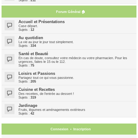
Forum Général 🏠
Accueil et Présentations
Case départ.
Sujets :
12
Au quotidien
La vie au jour le jour tout simplement.
Sujets :
334
Santé et Beauté
En cas de doute, consultez votre médecin ou votre pharmacien. Pour les
urgences, faites le 15 ou le 112.
Sujets :
75
Loisirs et Passions
Partagez tout ce qui vous passionne.
Sujets :
205
Cuisine et Recettes
Des recettes, de l'entrée au dessert !
Sujets :
319
Jardinage
Fruits, légumes et aménagements extérieurs
Sujets :
42
Connexion
•
Inscription