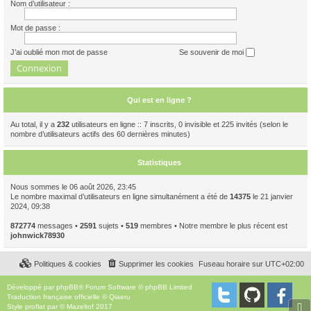
Nom d’utilisateur :
Mot de passe :
J’ai oublié mon mot de passe
Se souvenir de moi
Qui est en ligne ?
Au total, il y a
232
utilisateurs en ligne :: 7 inscrits, 0 invisible et 225 invités (selon le
nombre d’utilisateurs actifs des 60 dernières minutes)
Statistiques
Nous sommes le 06 août 2026, 23:45
Le nombre maximal d’utilisateurs en ligne simultanément a été de
14375
le 21 janvier
2024, 09:38
872774
messages •
2591
sujets •
519
membres • Notre membre le plus récent est
johnwick78930
Politiques & cookies
Supprimer les cookies
Fuseau horaire sur
UTC+02:00
Développé par
phpBB
® Forum Software © phpBB Limited
Traduction française officielle
©
Qiaeru
⇩
Style
proflat
par ©
Mazeltof
2017