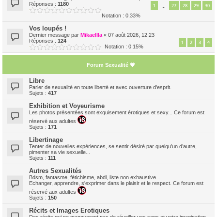
Réponses :
1180
1
27
28
29
30
…
Notation : 0.33%
Vos loupés !
Dernier message par
Mikaellla
«
07 août 2026, 12:23
Réponses :
124
1
2
3
4
Notation : 0.15%
Forum Sexualité 💗
Libre
Parler de sexualité en toute liberté et avec ouverture d'esprit.
Sujets :
417
Exhibition et Voyeurisme
Les photos présentées sont exquisement érotiques et sexy... Ce forum est
réservé aux adultes
Sujets :
171
Libertinage
Tenter de nouvelles expériences, se sentir désiré par quelqu’un d’autre,
pimenter sa vie sexuelle...
Sujets :
111
Autres Sexualités
Bdsm, fantasme, fétichisme, abdl, liste non exhaustive...
Echanger, apprendre, s'exprimer dans le plaisir et le respect. Ce forum est
réservé aux adultes
Sujets :
150
Récits et Images Erotiques
Des récits qui ne manqueront pas de réveiller vos sens et votre imagination...