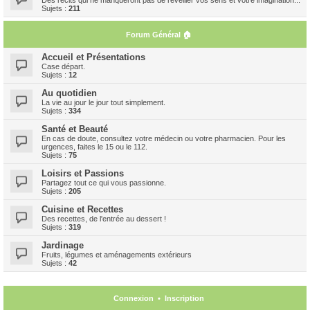
Sujets :
211
Forum Général 🏠
Accueil et Présentations
Case départ.
Sujets :
12
Au quotidien
La vie au jour le jour tout simplement.
Sujets :
334
Santé et Beauté
En cas de doute, consultez votre médecin ou votre pharmacien. Pour les
urgences, faites le 15 ou le 112.
Sujets :
75
Loisirs et Passions
Partagez tout ce qui vous passionne.
Sujets :
205
Cuisine et Recettes
Des recettes, de l'entrée au dessert !
Sujets :
319
Jardinage
Fruits, légumes et aménagements extérieurs
Sujets :
42
Connexion
•
Inscription