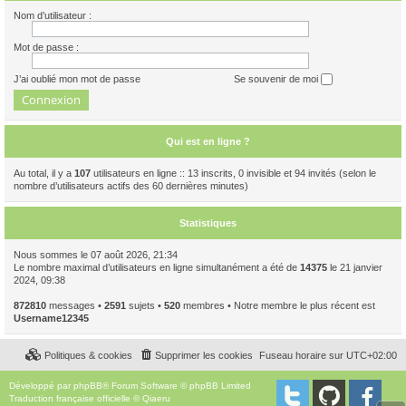
Nom d’utilisateur :
Mot de passe :
J’ai oublié mon mot de passe
Se souvenir de moi
Qui est en ligne ?
Au total, il y a
107
utilisateurs en ligne :: 13 inscrits, 0 invisible et 94 invités (selon le
nombre d’utilisateurs actifs des 60 dernières minutes)
Statistiques
Nous sommes le 07 août 2026, 21:34
Le nombre maximal d’utilisateurs en ligne simultanément a été de
14375
le 21 janvier
2024, 09:38
872810
messages •
2591
sujets •
520
membres • Notre membre le plus récent est
Username12345
Politiques & cookies
Supprimer les cookies
Fuseau horaire sur
UTC+02:00
Développé par
phpBB
® Forum Software © phpBB Limited
Traduction française officielle
©
Qiaeru