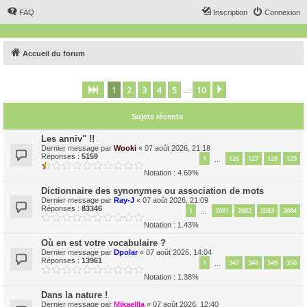
FAQ
Inscription
Connexion
Accueil du forum
1
2
3
4
5
10
Page
1
sur
10
Suivant
…
Sujets récents
Les anniv" !!
Dernier message par
Wooki
«
07 août 2026, 21:18
Réponses :
5159
1
126
127
128
129
…
Notation : 4.69%
Dictionnaire des synonymes ou association de mots
Dernier message par
Ray-J
«
07 août 2026, 21:09
Réponses :
83346
1
2081
2082
2083
2084
…
Notation : 1.43%
Où en est votre vocabulaire ?
Dernier message par
Dpolar
«
07 août 2026, 14:04
Réponses :
13961
1
347
348
349
350
…
Notation : 1.38%
Dans la nature !
Dernier message par
Mikaellla
«
07 août 2026, 12:40