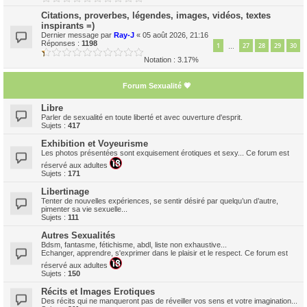
Citations, proverbes, légendes, images, vidéos, textes
inspirants =)
Dernier message par
Ray-J
«
05 août 2026, 21:16
Réponses :
1198
1
27
28
29
30
…
Notation : 3.17%
Forum Sexualité 💗
Libre
Parler de sexualité en toute liberté et avec ouverture d'esprit.
Sujets :
417
Exhibition et Voyeurisme
Les photos présentées sont exquisement érotiques et sexy... Ce forum est
réservé aux adultes
Sujets :
171
Libertinage
Tenter de nouvelles expériences, se sentir désiré par quelqu’un d’autre,
pimenter sa vie sexuelle...
Sujets :
111
Autres Sexualités
Bdsm, fantasme, fétichisme, abdl, liste non exhaustive...
Echanger, apprendre, s'exprimer dans le plaisir et le respect. Ce forum est
réservé aux adultes
Sujets :
150
Récits et Images Erotiques
Des récits qui ne manqueront pas de réveiller vos sens et votre imagination...