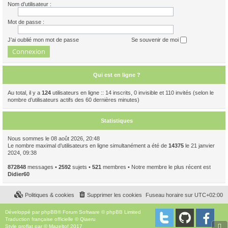
Nom d’utilisateur :
Mot de passe :
J’ai oublié mon mot de passe
Se souvenir de moi
Qui est en ligne ?
Au total, il y a
124
utilisateurs en ligne :: 14 inscrits, 0 invisible et 110 invités (selon le
nombre d’utilisateurs actifs des 60 dernières minutes)
Statistiques
Nous sommes le 08 août 2026, 20:48
Le nombre maximal d’utilisateurs en ligne simultanément a été de
14375
le 21 janvier
2024, 09:38
872848
messages •
2592
sujets •
521
membres • Notre membre le plus récent est
Didier60
Politiques & cookies
Supprimer les cookies
Fuseau horaire sur
UTC+02:00
Développé par
phpBB
® Forum Software © phpBB Limited
Traduction française officielle
©
Qiaeru
Style
proflat
par ©
Mazeltof
2017