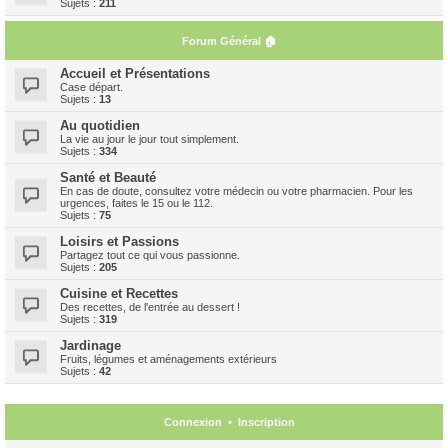
Sujets :
211
Forum Général 🏠
Accueil et Présentations
Case départ.
Sujets :
13
Au quotidien
La vie au jour le jour tout simplement.
Sujets :
334
Santé et Beauté
En cas de doute, consultez votre médecin ou votre pharmacien. Pour les
urgences, faites le 15 ou le 112.
Sujets :
75
Loisirs et Passions
Partagez tout ce qui vous passionne.
Sujets :
205
Cuisine et Recettes
Des recettes, de l'entrée au dessert !
Sujets :
319
Jardinage
Fruits, légumes et aménagements extérieurs
Sujets :
42
Connexion
•
Inscription