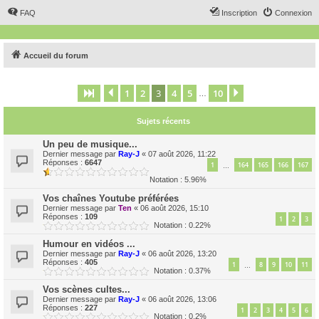
FAQ
Inscription
Connexion
Accueil du forum
1
2
3
4
5
10
Page
3
Précédent
sur
10
Suivant
…
Sujets récents
Un peu de musique...
Dernier message par
Ray-J
«
07 août 2026, 11:22
Réponses :
6647
1
164
165
166
167
…
Notation : 5.96%
Vos chaînes Youtube préférées
Dernier message par
Ten
«
06 août 2026, 15:10
Réponses :
109
1
2
3
Notation : 0.22%
Humour en vidéos ...
Dernier message par
Ray-J
«
06 août 2026, 13:20
Réponses :
405
1
8
9
10
11
…
Notation : 0.37%
Vos scènes cultes...
Dernier message par
Ray-J
«
06 août 2026, 13:06
Réponses :
227
1
2
3
4
5
6
Notation : 0.2%