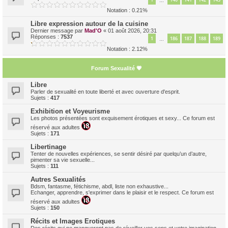
…
Notation : 0.21%
Libre expression autour de la cuisine
Dernier message par
Mad'O
«
01 août 2026, 20:31
Réponses :
7537
1
186
187
188
189
…
Notation : 2.12%
Forum Sexualité 💗
Libre
Parler de sexualité en toute liberté et avec ouverture d'esprit.
Sujets :
417
Exhibition et Voyeurisme
Les photos présentées sont exquisement érotiques et sexy... Ce forum est
réservé aux adultes
Sujets :
171
Libertinage
Tenter de nouvelles expériences, se sentir désiré par quelqu’un d’autre,
pimenter sa vie sexuelle...
Sujets :
111
Autres Sexualités
Bdsm, fantasme, fétichisme, abdl, liste non exhaustive...
Echanger, apprendre, s'exprimer dans le plaisir et le respect. Ce forum est
réservé aux adultes
Sujets :
150
Récits et Images Erotiques
Des récits qui ne manqueront pas de réveiller vos sens et votre imagination...