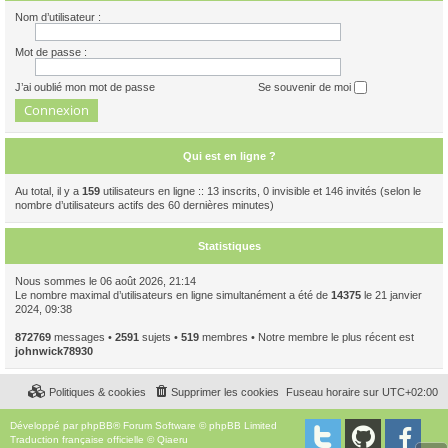
Nom d’utilisateur :
Mot de passe :
J’ai oublié mon mot de passe
Se souvenir de moi
Qui est en ligne ?
Au total, il y a
159
utilisateurs en ligne :: 13 inscrits, 0 invisible et 146 invités (selon le
nombre d’utilisateurs actifs des 60 dernières minutes)
Statistiques
Nous sommes le 06 août 2026, 21:14
Le nombre maximal d’utilisateurs en ligne simultanément a été de
14375
le 21 janvier
2024, 09:38
872769
messages •
2591
sujets •
519
membres • Notre membre le plus récent est
johnwick78930
Politiques & cookies
Supprimer les cookies
Fuseau horaire sur
UTC+02:00
Développé par
phpBB
® Forum Software © phpBB Limited
Traduction française officielle
©
Qiaeru