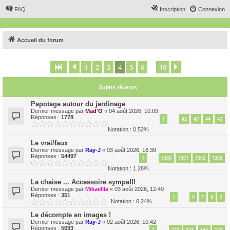
FAQ
Inscription
Connexion
Accueil du forum
1
2
3
4
5
6
10
Page
4
Précédent
sur
10
Suivant
…
Sujets récents
Papotage autour du jardinage
Dernier message par
Mad'O
«
04 août 2026, 10:09
Réponses :
1778
1
42
43
44
45
…
Notation : 0.52%
Le vrai/faux
Dernier message par
Ray-J
«
03 août 2026, 16:39
Réponses :
54497
1
1360
1361
1362
1363
…
Notation : 1.28%
La chaise ... Accessoire sympa!!!
Dernier message par
Mikaellla
«
03 août 2026, 12:40
Réponses :
351
1
6
7
8
9
…
Notation : 0.24%
Le décompte en images !
Dernier message par
Ray-J
«
02 août 2026, 10:42
Réponses :
5693
1
140
141
142
143