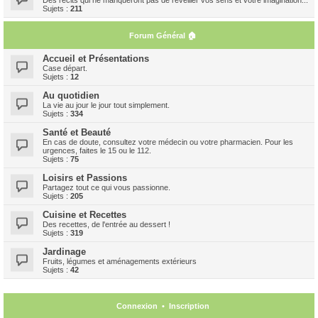
Sujets :
211
Forum Général 🏠
Accueil et Présentations
Case départ.
Sujets :
12
Au quotidien
La vie au jour le jour tout simplement.
Sujets :
334
Santé et Beauté
En cas de doute, consultez votre médecin ou votre pharmacien. Pour les
urgences, faites le 15 ou le 112.
Sujets :
75
Loisirs et Passions
Partagez tout ce qui vous passionne.
Sujets :
205
Cuisine et Recettes
Des recettes, de l'entrée au dessert !
Sujets :
319
Jardinage
Fruits, légumes et aménagements extérieurs
Sujets :
42
Connexion
•
Inscription