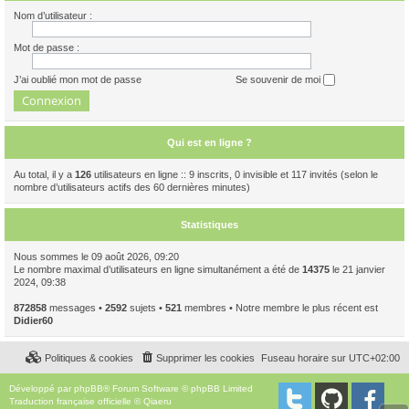
Nom d’utilisateur :
Mot de passe :
J’ai oublié mon mot de passe
Se souvenir de moi
Qui est en ligne ?
Au total, il y a
126
utilisateurs en ligne :: 9 inscrits, 0 invisible et 117 invités (selon le
nombre d’utilisateurs actifs des 60 dernières minutes)
Statistiques
Nous sommes le 09 août 2026, 09:20
Le nombre maximal d’utilisateurs en ligne simultanément a été de
14375
le 21 janvier
2024, 09:38
872858
messages •
2592
sujets •
521
membres • Notre membre le plus récent est
Didier60
Politiques & cookies
Supprimer les cookies
Fuseau horaire sur
UTC+02:00
Développé par
phpBB
® Forum Software © phpBB Limited
Traduction française officielle
©
Qiaeru