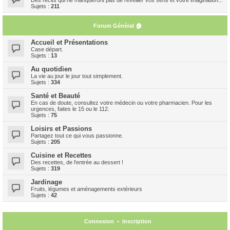
Sujets :
211
Forum Général 🏠
Accueil et Présentations
Case départ.
Sujets :
13
Au quotidien
La vie au jour le jour tout simplement.
Sujets :
334
Santé et Beauté
En cas de doute, consultez votre médecin ou votre pharmacien. Pour les
urgences, faites le 15 ou le 112.
Sujets :
75
Loisirs et Passions
Partagez tout ce qui vous passionne.
Sujets :
205
Cuisine et Recettes
Des recettes, de l'entrée au dessert !
Sujets :
319
Jardinage
Fruits, légumes et aménagements extérieurs
Sujets :
42
Connexion
•
Inscription