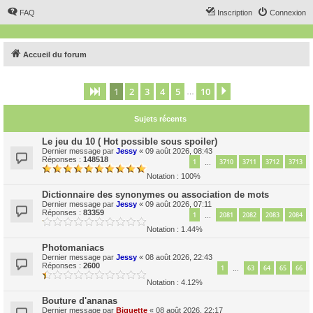
FAQ
Inscription
Connexion
Accueil du forum
1
2
3
4
5
10
Page
1
sur
10
Suivant
…
Sujets récents
Le jeu du 10 ( Hot possible sous spoiler)
Dernier message par
Jessy
«
09 août 2026, 08:43
Réponses :
148518
1
3710
3711
3712
3713
…
Notation : 100%
Dictionnaire des synonymes ou association de mots
Dernier message par
Jessy
«
09 août 2026, 07:11
Réponses :
83359
1
2081
2082
2083
2084
…
Notation : 1.44%
Photomaniacs
Dernier message par
Jessy
«
08 août 2026, 22:43
Réponses :
2600
1
63
64
65
66
…
Notation : 4.12%
Bouture d'ananas
Dernier message par
Biquette
«
08 août 2026, 22:17