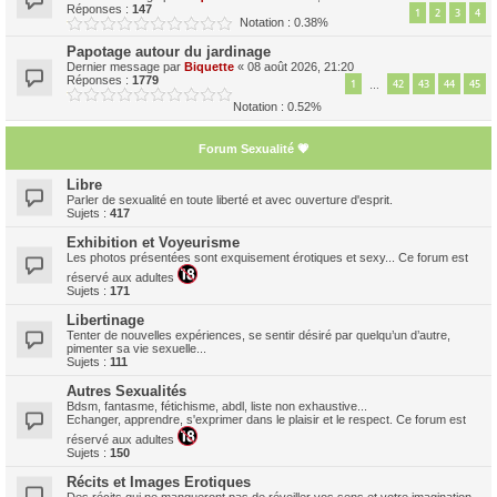
Réponses :
147
1
2
3
4
Notation : 0.38%
Papotage autour du jardinage
Dernier message par
Biquette
«
08 août 2026, 21:20
Réponses :
1779
1
42
43
44
45
…
Notation : 0.52%
Forum Sexualité 💗
Libre
Parler de sexualité en toute liberté et avec ouverture d'esprit.
Sujets :
417
Exhibition et Voyeurisme
Les photos présentées sont exquisement érotiques et sexy... Ce forum est
réservé aux adultes
Sujets :
171
Libertinage
Tenter de nouvelles expériences, se sentir désiré par quelqu’un d’autre,
pimenter sa vie sexuelle...
Sujets :
111
Autres Sexualités
Bdsm, fantasme, fétichisme, abdl, liste non exhaustive...
Echanger, apprendre, s'exprimer dans le plaisir et le respect. Ce forum est
réservé aux adultes
Sujets :
150
Récits et Images Erotiques
Des récits qui ne manqueront pas de réveiller vos sens et votre imagination...