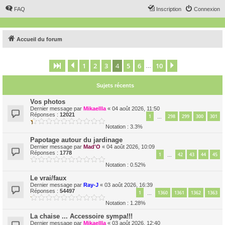
FAQ
Inscription
Connexion
Accueil du forum
1
2
3
4
5
6
10
Page
4
Précédent
sur
10
Suivant
…
Sujets récents
Vos photos
Dernier message par
Mikaellla
«
04 août 2026, 11:50
Réponses :
12021
1
298
299
300
301
…
Notation : 3.3%
Papotage autour du jardinage
Dernier message par
Mad'O
«
04 août 2026, 10:09
Réponses :
1778
1
42
43
44
45
…
Notation : 0.52%
Le vrai/faux
Dernier message par
Ray-J
«
03 août 2026, 16:39
Réponses :
54497
1
1360
1361
1362
1363
…
Notation : 1.28%
La chaise ... Accessoire sympa!!!
Dernier message par
Mikaellla
«
03 août 2026, 12:40