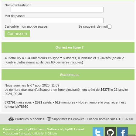
Nom d’utilisateur :
Mot de passe :
J’ai oublié mon mot de passe
Se souvenir de moi
Qui est en ligne ?
Au total, il y a
104
utilisateurs en ligne :: 8 inscrits, 0 invisible et 96 invités (selon le
nombre d’utilisateurs actifs des 60 dernières minutes)
Statistiques
Nous sommes le 07 août 2026, 11:09
Le nombre maximal d’utilisateurs en ligne simultanément a été de
14375
le 21 janvier
2024, 09:38
872791
messages •
2591
sujets •
519
membres • Notre membre le plus récent est
johnwick78930
Politiques & cookies
Supprimer les cookies
Fuseau horaire sur
UTC+02:00
Développé par
phpBB
® Forum Software © phpBB Limited
Traduction française officielle
©
Qiaeru