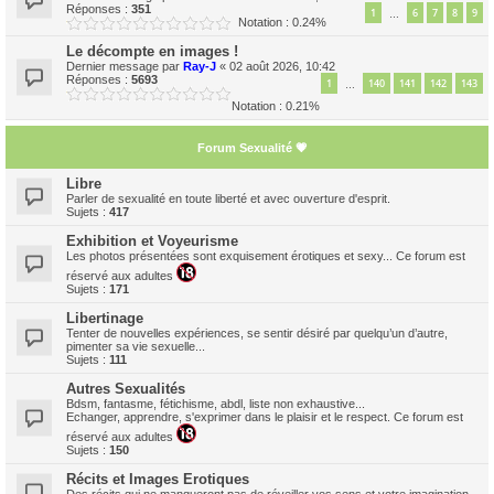
Réponses :
351
1
6
7
8
9
…
Notation : 0.24%
Le décompte en images !
Dernier message par
Ray-J
«
02 août 2026, 10:42
Réponses :
5693
1
140
141
142
143
…
Notation : 0.21%
Forum Sexualité 💗
Libre
Parler de sexualité en toute liberté et avec ouverture d'esprit.
Sujets :
417
Exhibition et Voyeurisme
Les photos présentées sont exquisement érotiques et sexy... Ce forum est
réservé aux adultes
Sujets :
171
Libertinage
Tenter de nouvelles expériences, se sentir désiré par quelqu’un d’autre,
pimenter sa vie sexuelle...
Sujets :
111
Autres Sexualités
Bdsm, fantasme, fétichisme, abdl, liste non exhaustive...
Echanger, apprendre, s'exprimer dans le plaisir et le respect. Ce forum est
réservé aux adultes
Sujets :
150
Récits et Images Erotiques
Des récits qui ne manqueront pas de réveiller vos sens et votre imagination...