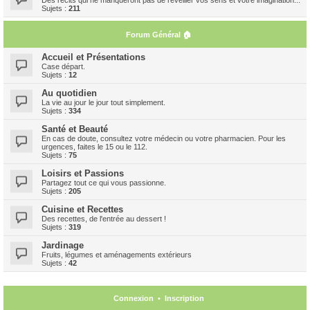
Sujets :
211
Forum Général 🏠
Accueil et Présentations
Case départ.
Sujets :
12
Au quotidien
La vie au jour le jour tout simplement.
Sujets :
334
Santé et Beauté
En cas de doute, consultez votre médecin ou votre pharmacien. Pour les
urgences, faites le 15 ou le 112.
Sujets :
75
Loisirs et Passions
Partagez tout ce qui vous passionne.
Sujets :
205
Cuisine et Recettes
Des recettes, de l'entrée au dessert !
Sujets :
319
Jardinage
Fruits, légumes et aménagements extérieurs
Sujets :
42
Connexion
•
Inscription