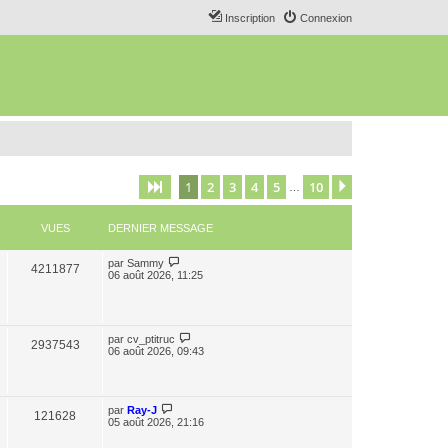
Inscription
Connexion
1
2
3
4
5
10
Page
1
sur
10
Suivant
…
VUES
DERNIER MESSAGE
par
Sammy
4211877
06 août 2026, 11:25
par
cv_ptitruc
2937543
06 août 2026, 09:43
par
Ray-J
121628
05 août 2026, 21:16