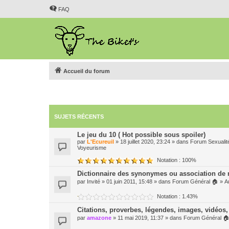
FAQ
Accueil du forum
SUJETS RÉCENTS
Le jeu du 10 ( Hot possible sous spoiler)
par
L'Ecureuil
» 18 juillet 2020, 23:24 » dans
Forum Sexualit
Voyeurisme
Notation : 100%
Dictionnaire des synonymes ou association de
par
Invité
» 01 juin 2011, 15:48 » dans
Forum Général 🏠
»
A
Notation : 1.43%
Citations, proverbes, légendes, images, vidéos, 
par
amazone
» 11 mai 2019, 11:37 » dans
Forum Général 