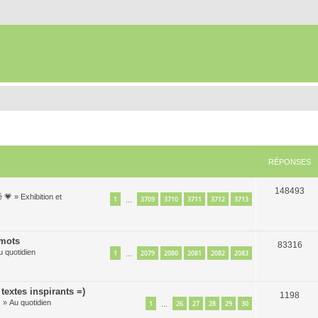
RÉPONSES
148493
é 💗
»
Exhibition et
1
3709
3710
3711
3712
3713
…
 mots
83316
u quotidien
1
2079
2080
2081
2082
2083
…
textes inspirants =)
1198

»
Au quotidien
1
26
27
28
29
30
…