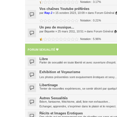
Notation : 3.17%
Vos chaînes Youtube préférées
par
Ray-J
» 15 octobre 2023, 10:09 » dans
Forum Général 
Notation : 0.21%
Un peu de musique...
par
Biquette
» 25 mars 2011, 10:51 » dans
Forum Général 
Notation : 5.96%
FORUM SEXUALITÉ 💗
Libre
Parler de sexualité en toute liberté et avec ouverture d'esprit.
Exhibition et Voyeurisme
Les photos présentées sont exquisement érotiques et sexy..
Libertinage
Tenter de nouvelles expériences, se sentir désiré par quelqu’u
Autres Sexualités
Bdsm, fantasme, fétichisme, abdl, liste non exhaustive...
Echanger, apprendre, s'exprimer dans le plaisir et le respec
Récits et Images Erotiques
Des récits qui ne manqueront pas de réveiller vos sens et vot