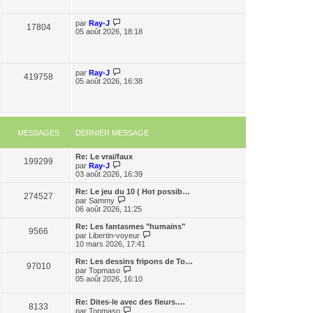
par
Ray-J
17804
05 août 2026, 18:18
par
Ray-J
419758
05 août 2026, 16:38
MESSAGES
DERNIER MESSAGE
Re: Le vrai/faux
199299
C
par
Ray-J
o
03 août 2026, 16:39
n
s
Re: Le jeu du 10 ( Hot possib…
274527
u
C
par
Sammy
l
o
06 août 2026, 11:25
t
n
e
s
Re: Les fantasmes "humains"
9566
r
u
C
par
Libertin-voyeur
l
l
o
10 mars 2026, 17:41
e
t
n
d
e
s
Re: Les dessins fripons de To…
e
97010
r
u
C
par
Topmaso
r
l
l
o
05 août 2026, 16:10
n
e
t
n
i
d
e
s
e
e
r
Re: Dites-le avec des fleurs.…
u
8133
r
r
C
l
par
Topmaso
l