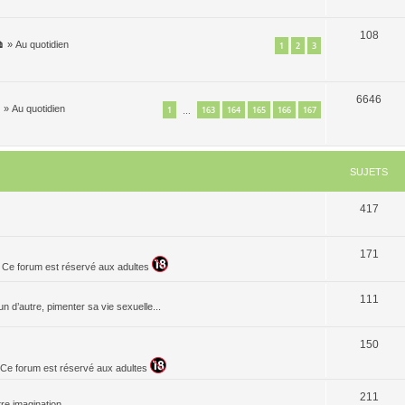
108

»
Au quotidien
1
2
3
6646

»
Au quotidien
1
163
164
165
166
167
…
SUJETS
417
171
. Ce forum est réservé aux adultes
111
n d’autre, pimenter sa vie sexuelle...
150
t. Ce forum est réservé aux adultes
211
re imagination...