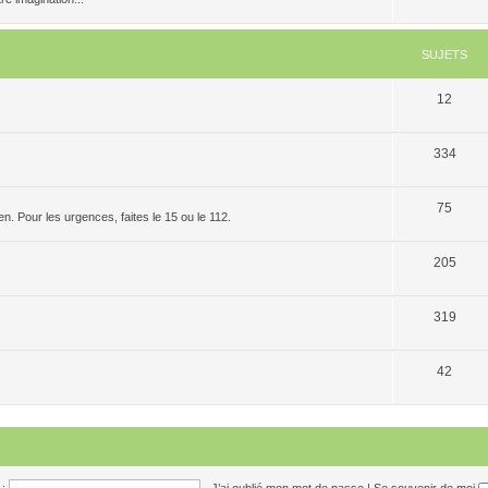
SUJETS
12
334
75
. Pour les urgences, faites le 15 ou le 112.
205
319
42
:
J’ai oublié mon mot de passe
|
Se souvenir de moi