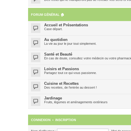
FORUM GÉNÉRAL 🏠
Accueil et Présentations
Case départ.
Au quotidien
La vie au jour le jour tout simplement.
Santé et Beauté
En cas de doute, consultez votre médecin ou votre pharmacien
Loisirs et Passions
Partagez tout ce qui vous passionne.
Cuisine et Recettes
Des recettes, de l'entrée au dessert !
Jardinage
Fruits, légumes et aménagements extérieurs
CONNEXION
•
INSCRIPTION
Nom d’utilisateur :
Mot de passe 