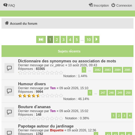
FAQ
Inscription
Connexion
Accueil du forum
1
2
3
4
5
10
Page
1
sur
10
Suivant
…
Sujets récents
Dictionnaire des synonymes ou association de mots
Dernier message par
cv_ptitruc
«
10 août 2026, 09:43
Réponses :
83365
1
2082
2083
2084
2085
…
Notation : 1.44%
Humour divers
Dernier message par
Ten
«
09 août 2026, 15:10
Réponses :
9994
1
247
248
249
250
…
Notation : 46.14%
Bouture d'ananas
Dernier message par
Ten
«
09 août 2026, 15:02
Réponses :
148
1
2
3
4
Notation : 0.38%
Papotage autour du jardinage
Dernier message par
Biquette
«
09 août 2026, 12:36
Réponses :
1782
1
42
43
44
45