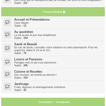
Sujets :
211
Forum Général 🏠
Accueil et Présentations
Case départ.
Sujets :
13
Au quotidien
La vie au jour le jour tout simplement.
Sujets :
334
Santé et Beauté
En cas de doute, consultez votre médecin ou votre pharmacien. Pour les
urgences, faites le 15 ou le 112.
Sujets :
75
Loisirs et Passions
Partagez tout ce qui vous passionne.
Sujets :
205
Cuisine et Recettes
Des recettes, de l'entrée au dessert !
Sujets :
319
Jardinage
Fruits, légumes et aménagements extérieurs
Sujets :
42
Connexion
•
Inscription