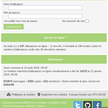
Nom d’utilisateur :
Mot de passe :
J’ai oublié mon mot de passe
Se souvenir de moi
Qui est en ligne ?
Au total, il y a
197
utilisateurs en ligne :: 11 inscrits, 0 invisible et 186 invités (selon le
nombre d’utilisateurs actifs des 60 dernières minutes)
Statistiques
Nous sommes le 10 août 2026, 09:43
Le nombre maximal d’utilisateurs en ligne simultanément a été de
14375
le 21 janvier
2024, 09:38
872873
messages •
2592
sujets •
521
membres • Notre membre le plus récent est
Didier60
Politiques & cookies
Supprimer les cookies
Fuseau horaire sur
UTC+02:00
Développé par
phpBB
® Forum Software © phpBB Limited
Traduction française officielle
©
Qiaeru