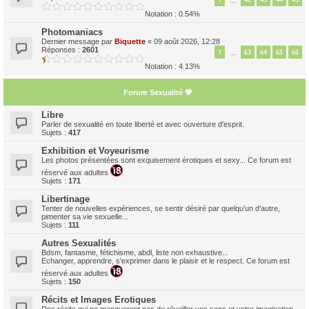
…
Notation : 0.54%
Photomaniacs
Dernier message par
Biquette
«
09 août 2026, 12:28
Réponses :
2601
1
63
64
65
66
…
Notation : 4.13%
Forum Sexualité 💗
Libre
Parler de sexualité en toute liberté et avec ouverture d'esprit.
Sujets :
417
Exhibition et Voyeurisme
Les photos présentées sont exquisement érotiques et sexy... Ce forum est
réservé aux adultes
Sujets :
171
Libertinage
Tenter de nouvelles expériences, se sentir désiré par quelqu’un d’autre,
pimenter sa vie sexuelle...
Sujets :
111
Autres Sexualités
Bdsm, fantasme, fétichisme, abdl, liste non exhaustive...
Echanger, apprendre, s'exprimer dans le plaisir et le respect. Ce forum est
réservé aux adultes
Sujets :
150
Récits et Images Erotiques
Des récits qui ne manqueront pas de réveiller vos sens et votre imagination...