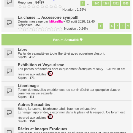
Réponses :
54497
1
1360
1361
1362
1363
…
Notation : 1.28%
La chaise ... Accessoire sympa!!!
Dernier message par
Mikaellla
«
03 août 2026, 12:40
Réponses :
351
1
6
7
8
9
…
Notation : 0.24%
Forum Sexualité 💗
Libre
Parler de sexualité en toute liberté et avec ouverture d'esprit.
Sujets :
417
Exhibition et Voyeurisme
Les photos présentées sont exquisement érotiques et sexy... Ce forum est
réservé aux adultes
Sujets :
171
Libertinage
Tenter de nouvelles expériences, se sentir désiré par quelqu’un d’autre,
pimenter sa vie sexuelle...
Sujets :
111
Autres Sexualités
Bdsm, fantasme, fétichisme, abdl, liste non exhaustive...
Echanger, apprendre, s'exprimer dans le plaisir et le respect. Ce forum est
réservé aux adultes
Sujets :
150
Récits et Images Erotiques
Des récits qui ne manqueront pas de réveiller vos sens et votre imagination...