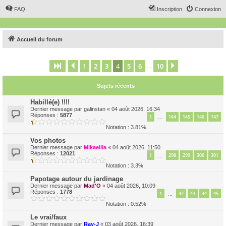
FAQ
Inscription
Connexion
Accueil du forum
1
2
3
4
5
6
10
Page
4
Précédent
sur
10
Suivant
…
Sujets récents
Habillé(e) !!!!
Dernier message par
galinstan
«
04 août 2026, 16:34
Réponses :
5877
1
144
145
146
147
…
Notation : 3.81%
Vos photos
Dernier message par
Mikaellla
«
04 août 2026, 11:50
Réponses :
12021
1
298
299
300
301
…
Notation : 3.3%
Papotage autour du jardinage
Dernier message par
Mad'O
«
04 août 2026, 10:09
Réponses :
1778
1
42
43
44
45
…
Notation : 0.52%
Le vrai/faux
Dernier message par
Ray-J
«
03 août 2026, 16:39