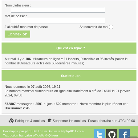
Nom d’utilisateur :
Mot de passe :
J’ai oublié mon mot de passe
Se souvenir de moi
Qui est en ligne ?
Au total, il y a
106
utilisateurs en ligne :: 11 inscrits, 0 invisible et 95 invités (selon le
nombre d’utilisateurs actifs des 60 dernières minutes)
Statistiques
Nous sommes le 07 août 2026, 19:21
Le nombre maximal d’utilisateurs en ligne simultanément a été de
14375
le 21 janvier
2024, 09:38
872807
messages •
2591
sujets •
520
membres • Notre membre le plus récent est
Username12345
Politiques & cookies
Supprimer les cookies
Fuseau horaire sur
UTC+02:00
Développé par
phpBB
® Forum Software © phpBB Limited
Traduction française officielle
©
Qiaeru