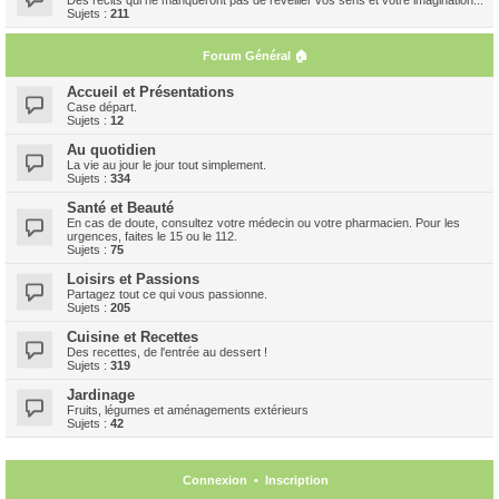
Sujets :
211
Forum Général 🏠
Accueil et Présentations
Case départ.
Sujets :
12
Au quotidien
La vie au jour le jour tout simplement.
Sujets :
334
Santé et Beauté
En cas de doute, consultez votre médecin ou votre pharmacien. Pour les
urgences, faites le 15 ou le 112.
Sujets :
75
Loisirs et Passions
Partagez tout ce qui vous passionne.
Sujets :
205
Cuisine et Recettes
Des recettes, de l'entrée au dessert !
Sujets :
319
Jardinage
Fruits, légumes et aménagements extérieurs
Sujets :
42
Connexion
•
Inscription