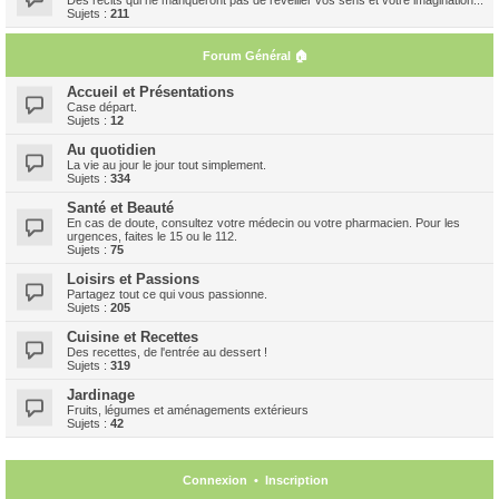
Sujets :
211
Forum Général 🏠
Accueil et Présentations
Case départ.
Sujets :
12
Au quotidien
La vie au jour le jour tout simplement.
Sujets :
334
Santé et Beauté
En cas de doute, consultez votre médecin ou votre pharmacien. Pour les
urgences, faites le 15 ou le 112.
Sujets :
75
Loisirs et Passions
Partagez tout ce qui vous passionne.
Sujets :
205
Cuisine et Recettes
Des recettes, de l'entrée au dessert !
Sujets :
319
Jardinage
Fruits, légumes et aménagements extérieurs
Sujets :
42
Connexion
•
Inscription