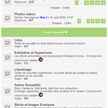
Réponses :
1131
1
26
27
28
29
…
Notation : 0.65%
Photos nature
Dernier message par
Ray-J
«
01 août 2026, 14:37
Réponses :
437
1
8
9
10
11
…
Notation : 1.68%
Forum Sexualité 💗
Libre
Parler de sexualité en toute liberté et avec ouverture d'esprit.
Sujets :
417
Exhibition et Voyeurisme
Les photos présentées sont exquisement érotiques et sexy... Ce forum est
réservé aux adultes
Sujets :
171
Libertinage
Tenter de nouvelles expériences, se sentir désiré par quelqu’un d’autre,
pimenter sa vie sexuelle...
Sujets :
111
Autres Sexualités
Bdsm, fantasme, fétichisme, abdl, liste non exhaustive...
Echanger, apprendre, s'exprimer dans le plaisir et le respect. Ce forum est
réservé aux adultes
Sujets :
150
Récits et Images Erotiques
Des récits qui ne manqueront pas de réveiller vos sens et votre imagination...