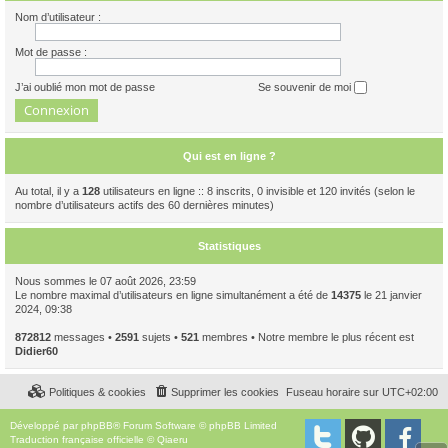
Nom d’utilisateur :
Mot de passe :
J’ai oublié mon mot de passe
Se souvenir de moi
Qui est en ligne ?
Au total, il y a
128
utilisateurs en ligne :: 8 inscrits, 0 invisible et 120 invités (selon le
nombre d’utilisateurs actifs des 60 dernières minutes)
Statistiques
Nous sommes le 07 août 2026, 23:59
Le nombre maximal d’utilisateurs en ligne simultanément a été de
14375
le 21 janvier
2024, 09:38
872812
messages •
2591
sujets •
521
membres • Notre membre le plus récent est
Didier60
Politiques & cookies
Supprimer les cookies
Fuseau horaire sur
UTC+02:00
Développé par
phpBB
® Forum Software © phpBB Limited
Traduction française officielle
©
Qiaeru