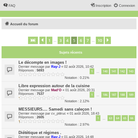
FAQ
Inscription
Connexion
Accueil du forum
1
3
4
5
6
7
10
Page
5
Précédent
sur
10
Suivant
…
…
Sujets récents
Le décompte en images !
Dernier message par
Ray-J
«
02 août 2026, 10:42
Réponses :
5693
1
140
141
142
143
…
Notation : 0.21%
Libre expression autour de la cuisine
Dernier message par
Mad'O
«
01 août 2026, 20:31
Réponses :
7537
1
186
187
188
189
…
Notation : 2.12%
MESSIEURS.... Samedi sans caleçon !
Dernier message par
cv_ptitruc
«
01 août 2026, 18:43
Réponses :
2605
1
63
64
65
66
…
Notation : 2.97%
Diététique et régimes .
Dernier message par
Ray-J
«
01 août 2026, 14:48