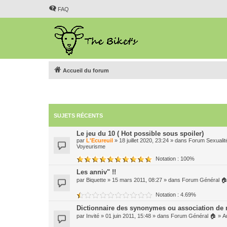
FAQ
Accueil du forum
SUJETS RÉCENTS
Le jeu du 10 ( Hot possible sous spoiler)
par
L'Ecureuil
» 18 juillet 2020, 23:24 » dans
Forum Sexualit
Voyeurisme
Notation : 100%
Les anniv" !!
par
Biquette
» 15 mars 2011, 08:27 » dans
Forum Général 
Notation : 4.69%
Dictionnaire des synonymes ou association de
par
Invité
» 01 juin 2011, 15:48 » dans
Forum Général 🏠
»
A