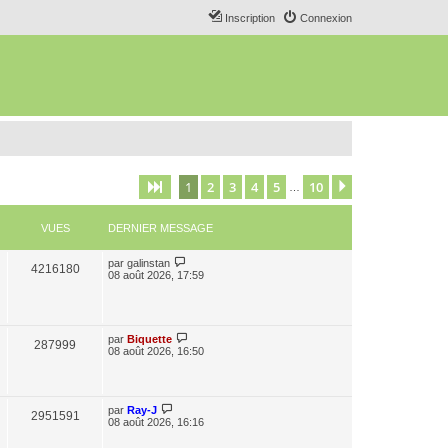
Inscription
Connexion
1
2
3
4
5
10
Page
1
sur
10
Suivant
…
VUES
DERNIER MESSAGE
par
galinstan
4216180
08 août 2026, 17:59
par
Biquette
287999
08 août 2026, 16:50
par
Ray-J
2951591
08 août 2026, 16:16