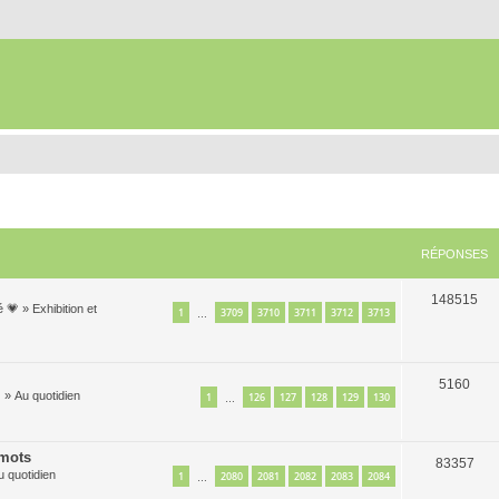
RÉPONSES
148515
é 💗
»
Exhibition et
1
3709
3710
3711
3712
3713
…
5160

»
Au quotidien
1
126
127
128
129
130
…
 mots
83357
u quotidien
1
2080
2081
2082
2083
2084
…