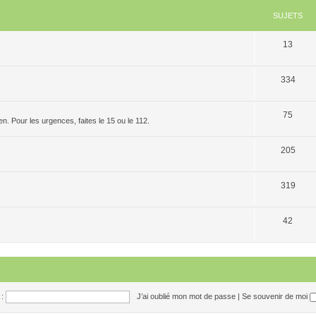
SUJETS
13
334
75
. Pour les urgences, faites le 15 ou le 112.
205
319
42
:
J’ai oublié mon mot de passe
|
Se souvenir de moi