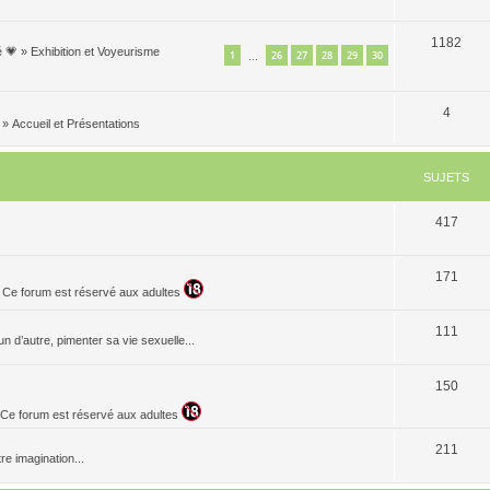
1182
é 💗
»
Exhibition et Voyeurisme
1
26
27
28
29
30
…
4
»
Accueil et Présentations
SUJETS
417
171
. Ce forum est réservé aux adultes
111
n d’autre, pimenter sa vie sexuelle...
150
t. Ce forum est réservé aux adultes
211
re imagination...