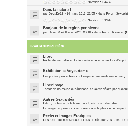
Notation : 1.44%
Dans la nature !
par
DeLsEp12
» 16 mars 2011, 22:55 » dans
Forum Sexualit
Notation : 0.33%
Bonjour de la région parisienne
par
Didier60
» 08 août 2026, 00:18 » dans
Forum Général 🏠
FORUM SEXUALITÉ 💗
Libre
Parler de sexualité en toute liberté et avec ouverture d'esprit.
Exhibition et Voyeurisme
Les photos présentées sont exquisement érotiques et sexy..
Libertinage
Tenter de nouvelles expériences, se sentir désiré par quelqu’u
Autres Sexualités
Bdsm, fantasme, fétichisme, abdl, liste non exhaustive...
Echanger, apprendre, s'exprimer dans le plaisir et le respec
Récits et Images Erotiques
Des récits qui ne manqueront pas de réveiller vos sens et vot