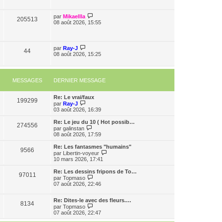
par
Mikaellla
205513
08 août 2026, 15:55
par
Ray-J
44
08 août 2026, 15:25
MESSAGES
DERNIER MESSAGE
Re: Le vrai/faux
199299
C
par
Ray-J
o
03 août 2026, 16:39
n
s
Re: Le jeu du 10 ( Hot possib…
274556
u
C
par
galinstan
l
o
08 août 2026, 17:59
t
n
e
s
Re: Les fantasmes "humains"
9566
r
u
C
par
Libertin-voyeur
l
l
o
10 mars 2026, 17:41
e
t
n
d
e
s
Re: Les dessins fripons de To…
e
97011
r
u
C
par
Topmaso
r
l
l
o
07 août 2026, 22:46
n
e
t
n
i
d
e
s
e
e
r
Re: Dites-le avec des fleurs.…
u
8134
r
r
C
l
par
Topmaso
l
m
n
o
e
07 août 2026, 22:47
t
e
i
n
d
e
s