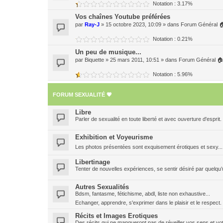
Notation : 3.17%
Vos chaînes Youtube préférées
par
Ray-J
» 15 octobre 2023, 10:09 » dans
Forum Général 
Notation : 0.21%
Un peu de musique...
par
Biquette
» 25 mars 2011, 10:51 » dans
Forum Général 
Notation : 5.96%
FORUM SEXUALITÉ 💗
Libre
Parler de sexualité en toute liberté et avec ouverture d'esprit.
Exhibition et Voyeurisme
Les photos présentées sont exquisement érotiques et sexy..
Libertinage
Tenter de nouvelles expériences, se sentir désiré par quelqu’u
Autres Sexualités
Bdsm, fantasme, fétichisme, abdl, liste non exhaustive...
Echanger, apprendre, s'exprimer dans le plaisir et le respec
Récits et Images Erotiques
Des récits qui ne manqueront pas de réveiller vos sens et vot