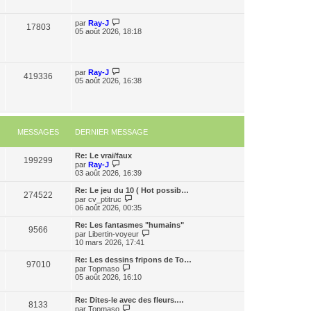
par
Ray-J
17803
05 août 2026, 18:18
par
Ray-J
419336
05 août 2026, 16:38
MESSAGES
DERNIER MESSAGE
Re: Le vrai/faux
199299
C
par
Ray-J
o
03 août 2026, 16:39
n
s
Re: Le jeu du 10 ( Hot possib…
274522
u
C
par
cv_ptitruc
l
o
06 août 2026, 00:35
t
n
e
s
Re: Les fantasmes "humains"
9566
r
u
C
par
Libertin-voyeur
l
l
o
10 mars 2026, 17:41
e
t
n
d
e
s
Re: Les dessins fripons de To…
e
97010
r
u
C
par
Topmaso
r
l
l
o
05 août 2026, 16:10
n
e
t
n
i
d
e
s
e
e
r
Re: Dites-le avec des fleurs.…
u
8133
r
r
C
l
par
Topmaso
l