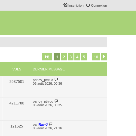
Inscription
Connexion
1
2
3
4
5
10
Page
1
sur
10
Suivant
…
VUES
DERNIER MESSAGE
par
cv_ptitruc
2937501
06 août 2026, 00:36
par
cv_ptitruc
4211788
06 août 2026, 00:35
par
Ray-J
121625
05 août 2026, 21:16