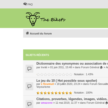
FAQ
Accueil du forum
SUJETS RÉCENTS
Dictionnaire des synonymes ou association de
par
Invité
» 01 juin 2011, 15:48 » dans
Forum Général 🏠
»
A
Notation : 1.43%
Le jeu du 10 ( Hot possible sous spoiler)
par
L'Ecureuil
» 18 juillet 2020, 23:24 » dans
Forum Sexualit
Voyeurisme
Notation : 100%
Citations, proverbes, légendes, images, vidéos, 
par
amazone
» 11 mai 2019, 11:37 » dans
Forum Général 