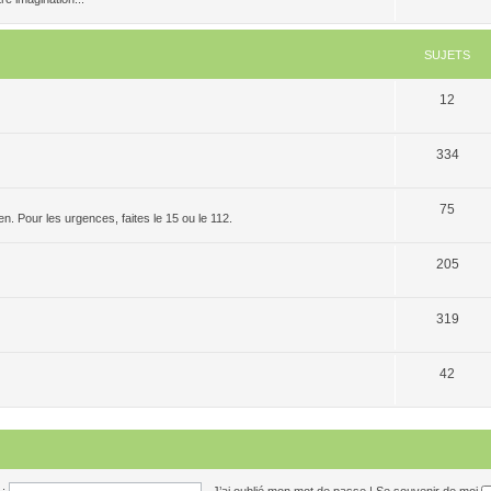
SUJETS
12
334
75
. Pour les urgences, faites le 15 ou le 112.
205
319
42
:
J’ai oublié mon mot de passe
|
Se souvenir de moi