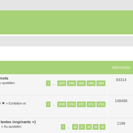
RÉPONSES
 mots
83314
u quotidien
1
2079
2080
2081
2082
2083
…
148488
é 💗
»
Exhibition et
1
3709
3710
3711
3712
3713
…
textes inspirants =)
1198

»
Au quotidien
1
26
27
28
29
30
…