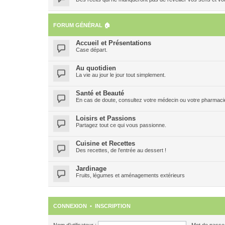
FORUM GÉNÉRAL 🏠
Accueil et Présentations
Case départ.
Au quotidien
La vie au jour le jour tout simplement.
Santé et Beauté
En cas de doute, consultez votre médecin ou votre pharmacien
Loisirs et Passions
Partagez tout ce qui vous passionne.
Cuisine et Recettes
Des recettes, de l'entrée au dessert !
Jardinage
Fruits, légumes et aménagements extérieurs
CONNEXION
•
INSCRIPTION
Nom d’utilisateur :
Mot de passe 