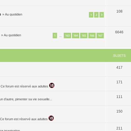
108

»
Au quotidien
1
2
3
6646

»
Au quotidien
1
163
164
165
166
167
…
SUJETS
417
171
. Ce forum est réservé aux adultes
111
n d’autre, pimenter sa vie sexuelle...
150
t. Ce forum est réservé aux adultes
211
re imagination...