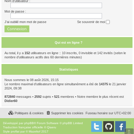
Nom d’utilisateur :
Mot de passe :
J’ai oublié mon mot de passe
Se souvenir de moi
Qui est en ligne ?
Au total, il y a
152
utilisateurs en ligne :: 10 inscrits, 0 invisible et 142 invités (selon le
nombre d’utilisateurs actifs des 60 dernières minutes)
Statistiques
Nous sommes le 08 août 2026, 15:15
Le nombre maximal d’utilisateurs en ligne simultanément a été de
14375
le 21 janvier
2024, 09:38
872840
messages •
2592
sujets •
521
membres • Notre membre le plus récent est
Didier60
Politiques & cookies
Supprimer les cookies
Fuseau horaire sur
UTC+02:00
Développé par
phpBB
® Forum Software © phpBB Limited
Traduction française officielle
©
Qiaeru
⇩
Style
proflat
par ©
Mazeltof
2017