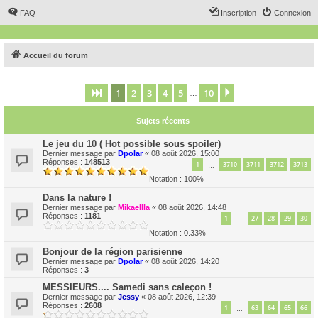
FAQ
Inscription
Connexion
Accueil du forum
1
2
3
4
5
10
Page
1
sur
10
Suivant
…
Sujets récents
Le jeu du 10 ( Hot possible sous spoiler)
Dernier message par
Dpolar
«
08 août 2026, 15:00
Réponses :
148513
1
3710
3711
3712
3713
…
Notation : 100%
Dans la nature !
Dernier message par
Mikaellla
«
08 août 2026, 14:48
Réponses :
1181
1
27
28
29
30
…
Notation : 0.33%
Bonjour de la région parisienne
Dernier message par
Dpolar
«
08 août 2026, 14:20
Réponses :
3
MESSIEURS.... Samedi sans caleçon !
Dernier message par
Jessy
«
08 août 2026, 12:39
Réponses :
2608
1
63
64
65
66
…