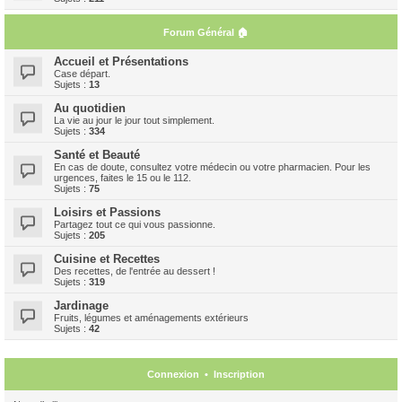
Forum Général 🏠
Accueil et Présentations
Case départ.
Sujets :
13
Au quotidien
La vie au jour le jour tout simplement.
Sujets :
334
Santé et Beauté
En cas de doute, consultez votre médecin ou votre pharmacien. Pour les
urgences, faites le 15 ou le 112.
Sujets :
75
Loisirs et Passions
Partagez tout ce qui vous passionne.
Sujets :
205
Cuisine et Recettes
Des recettes, de l'entrée au dessert !
Sujets :
319
Jardinage
Fruits, légumes et aménagements extérieurs
Sujets :
42
Connexion
•
Inscription