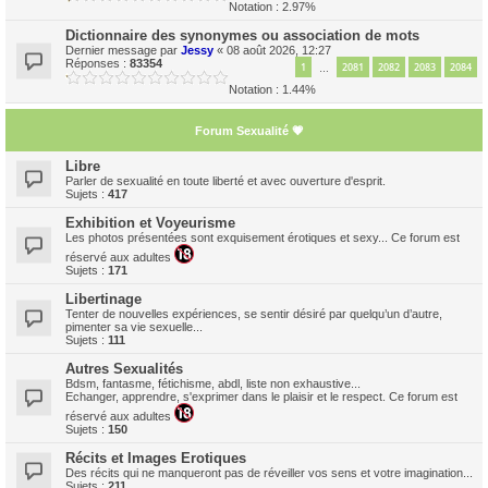
Notation : 2.97%
Dictionnaire des synonymes ou association de mots
Dernier message par
Jessy
«
08 août 2026, 12:27
Réponses :
83354
1
2081
2082
2083
2084
…
Notation : 1.44%
Forum Sexualité 💗
Libre
Parler de sexualité en toute liberté et avec ouverture d'esprit.
Sujets :
417
Exhibition et Voyeurisme
Les photos présentées sont exquisement érotiques et sexy... Ce forum est
réservé aux adultes
Sujets :
171
Libertinage
Tenter de nouvelles expériences, se sentir désiré par quelqu’un d’autre,
pimenter sa vie sexuelle...
Sujets :
111
Autres Sexualités
Bdsm, fantasme, fétichisme, abdl, liste non exhaustive...
Echanger, apprendre, s'exprimer dans le plaisir et le respect. Ce forum est
réservé aux adultes
Sujets :
150
Récits et Images Erotiques
Des récits qui ne manqueront pas de réveiller vos sens et votre imagination...
Sujets :
211